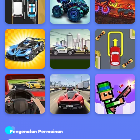
Pengenalan Permainan