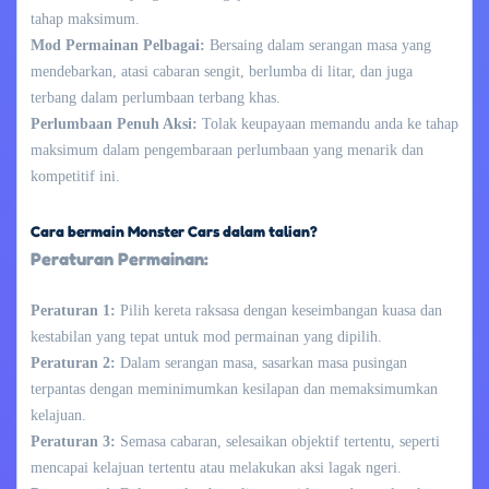
tahap maksimum.
Mod Permainan Pelbagai:
Bersaing dalam serangan masa yang
mendebarkan, atasi cabaran sengit, berlumba di litar, dan juga
terbang dalam perlumbaan terbang khas.
Perlumbaan Penuh Aksi:
Tolak keupayaan memandu anda ke tahap
maksimum dalam pengembaraan perlumbaan yang menarik dan
kompetitif ini.
Cara bermain Monster Cars dalam talian?
Peraturan Permainan:
Peraturan 1:
Pilih kereta raksasa dengan keseimbangan kuasa dan
kestabilan yang tepat untuk mod permainan yang dipilih.
Peraturan 2:
Dalam serangan masa, sasarkan masa pusingan
terpantas dengan meminimumkan kesilapan dan memaksimumkan
kelajuan.
Peraturan 3:
Semasa cabaran, selesaikan objektif tertentu, seperti
mencapai kelajuan tertentu atau melakukan aksi lagak ngeri.