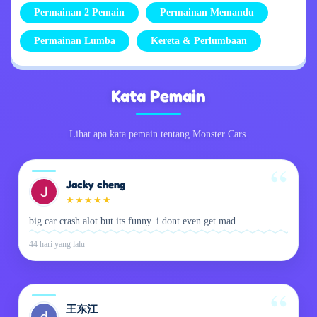
Permainan 2 Pemain
Permainan Memandu
Permainan Lumba
Kereta & Perlumbaan
Kata Pemain
Lihat apa kata pemain tentang Monster Cars.
Jacky cheng
★
★
★
★
★
big car crash alot but its funny. i dont even get mad
44 hari yang lalu
王东江