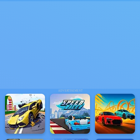
ADVERTISEMENT