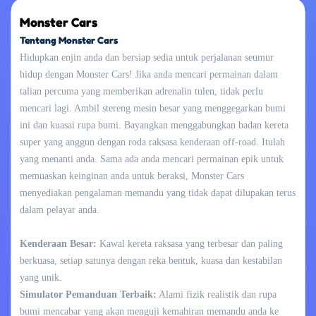
Monster Cars
Tentang Monster Cars
Hidupkan enjin anda dan bersiap sedia untuk perjalanan seumur
hidup dengan Monster Cars! Jika anda mencari permainan dalam
talian percuma yang memberikan adrenalin tulen, tidak perlu
mencari lagi. Ambil stereng mesin besar yang menggegarkan bumi
ini dan kuasai rupa bumi. Bayangkan menggabungkan badan kereta
super yang anggun dengan roda raksasa kenderaan off-road. Itulah
yang menanti anda. Sama ada anda mencari permainan epik untuk
memuaskan keinginan anda untuk beraksi, Monster Cars
menyediakan pengalaman memandu yang tidak dapat dilupakan terus
dalam pelayar anda.
Kenderaan Besar:
Kawal kereta raksasa yang terbesar dan paling
berkuasa, setiap satunya dengan reka bentuk, kuasa dan kestabilan
yang unik.
Simulator Pemanduan Terbaik:
Alami fizik realistik dan rupa
bumi mencabar yang akan menguji kemahiran memandu anda ke