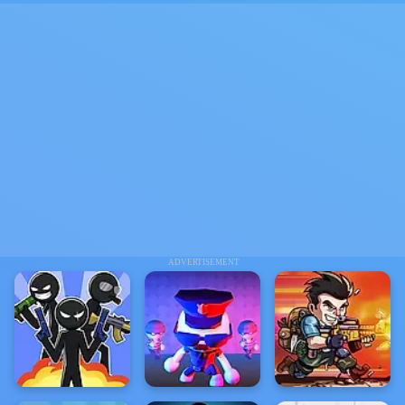
ADVERTISEMENT