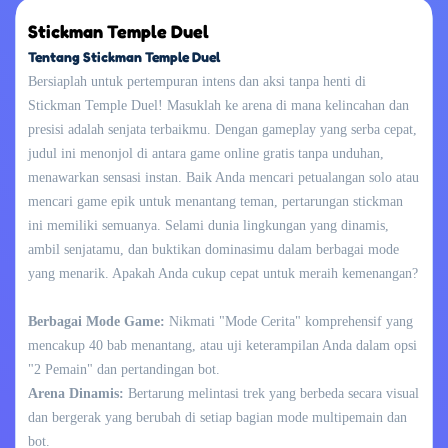
Stickman Temple Duel
Tentang Stickman Temple Duel
Bersiaplah untuk pertempuran intens dan aksi tanpa henti di
Stickman Temple Duel! Masuklah ke arena di mana kelincahan dan
presisi adalah senjata terbaikmu. Dengan gameplay yang serba cepat,
judul ini menonjol di antara game online gratis tanpa unduhan,
menawarkan sensasi instan. Baik Anda mencari petualangan solo atau
mencari game epik untuk menantang teman, pertarungan stickman
ini memiliki semuanya. Selami dunia lingkungan yang dinamis,
ambil senjatamu, dan buktikan dominasimu dalam berbagai mode
yang menarik. Apakah Anda cukup cepat untuk meraih kemenangan?
Berbagai Mode Game:
Nikmati "Mode Cerita" komprehensif yang
mencakup 40 bab menantang, atau uji keterampilan Anda dalam opsi
"2 Pemain" dan pertandingan bot.
Arena Dinamis:
Bertarung melintasi trek yang berbeda secara visual
dan bergerak yang berubah di setiap bagian mode multipemain dan
bot.