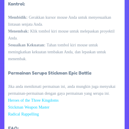
Kontrol:
Membidik:
Gerakkan kursor mouse Anda untuk menyesuaikan
lintasan senjata Anda.
Menembak:
Klik tombol kiri mouse untuk melepaskan proyektil
Anda.
Sesuaikan Kekuatan:
Tahan tombol kiri mouse untuk
meningkatkan kekuatan tembakan Anda, dan lepaskan untuk
menembak.
Permainan Serupa Stickman Epic Battle
Jika anda menikmati permainan ini, anda mungkin juga menyukai
permainan-permainan dengan gaya permainan yang serupa ini.
Heroes of the Three Kingdoms
Stickman Weapon Master
Radical Rappelling
FAQ: