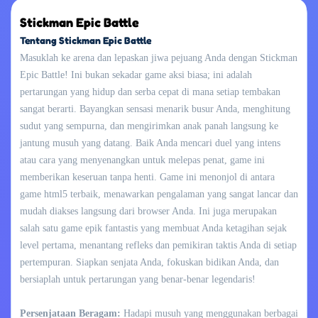
Stickman Epic Battle
Tentang Stickman Epic Battle
Masuklah ke arena dan lepaskan jiwa pejuang Anda dengan Stickman
Epic Battle! Ini bukan sekadar game aksi biasa; ini adalah
pertarungan yang hidup dan serba cepat di mana setiap tembakan
sangat berarti. Bayangkan sensasi menarik busur Anda, menghitung
sudut yang sempurna, dan mengirimkan anak panah langsung ke
jantung musuh yang datang. Baik Anda mencari duel yang intens
atau cara yang menyenangkan untuk melepas penat, game ini
memberikan keseruan tanpa henti. Game ini menonjol di antara
game html5 terbaik, menawarkan pengalaman yang sangat lancar dan
mudah diakses langsung dari browser Anda. Ini juga merupakan
salah satu game epik fantastis yang membuat Anda ketagihan sejak
level pertama, menantang refleks dan pemikiran taktis Anda di setiap
pertempuran. Siapkan senjata Anda, fokuskan bidikan Anda, dan
bersiaplah untuk pertarungan yang benar-benar legendaris!
Persenjataan Beragam:
Hadapi musuh yang menggunakan berbagai