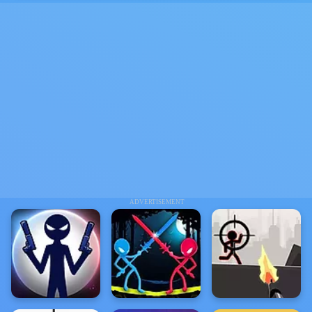
ADVERTISEMENT