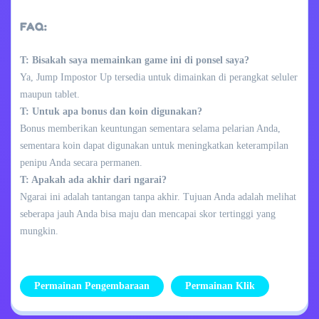
FAQ:
T: Bisakah saya memainkan game ini di ponsel saya?
Ya, Jump Impostor Up tersedia untuk dimainkan di perangkat seluler
maupun tablet.
T: Untuk apa bonus dan koin digunakan?
Bonus memberikan keuntungan sementara selama pelarian Anda,
sementara koin dapat digunakan untuk meningkatkan keterampilan
penipu Anda secara permanen.
T: Apakah ada akhir dari ngarai?
Ngarai ini adalah tantangan tanpa akhir. Tujuan Anda adalah melihat
seberapa jauh Anda bisa maju dan mencapai skor tertinggi yang
mungkin.
Permainan Pengembaraan
Permainan Klik