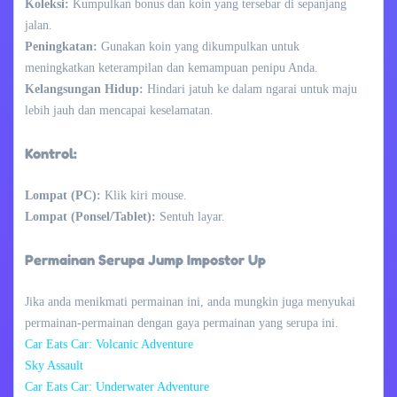
Koleksi:
Kumpulkan bonus dan koin yang tersebar di sepanjang
jalan.
Peningkatan:
Gunakan koin yang dikumpulkan untuk
meningkatkan keterampilan dan kemampuan penipu Anda.
Kelangsungan Hidup:
Hindari jatuh ke dalam ngarai untuk maju
lebih jauh dan mencapai keselamatan.
Kontrol:
Lompat (PC):
Klik kiri mouse.
Lompat (Ponsel/Tablet):
Sentuh layar.
Permainan Serupa Jump Impostor Up
Jika anda menikmati permainan ini, anda mungkin juga menyukai
permainan-permainan dengan gaya permainan yang serupa ini.
Car Eats Car: Volcanic Adventure
Sky Assault
Car Eats Car: Underwater Adventure