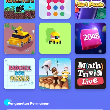
Pengenalan Permainan