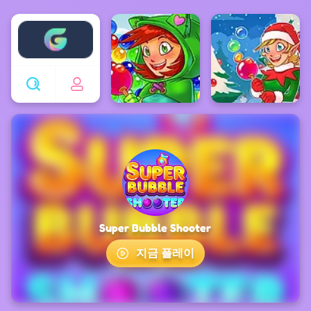
Enjoy4fun
Super Bubble Shooter
지금 플레이