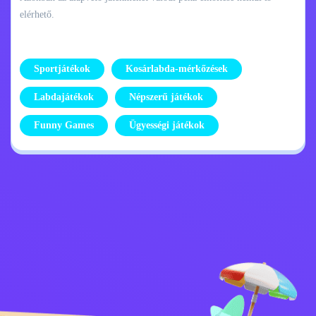
elérhető.
Sportjátékok
Kosárlabda-mérkőzések
Labdajátékok
Népszerű játékok
Funny Games
Ügyességi játékok
Adatvédelmi
Lépj kapcsolatba
szabályzat
velem
Kids
Magyar