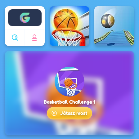
Enjoy4fun
Basketball Challenge 1
Játssz most