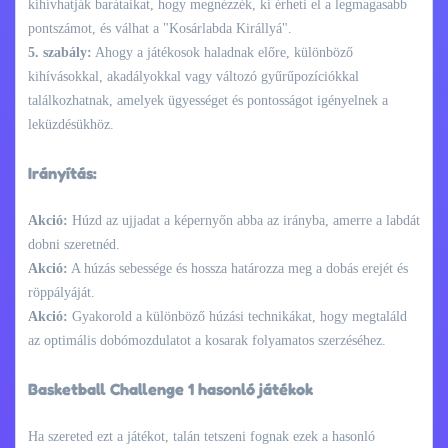
kihívhatják barátaikat, hogy megnézzék, ki érheti el a legmagasabb
pontszámot, és válhat a "Kosárlabda Királlyá".
5. szabály:
Ahogy a játékosok haladnak előre, különböző
kihívásokkal, akadályokkal vagy változó gyűrűpozíciókkal
találkozhatnak, amelyek ügyességet és pontosságot igényelnek a
leküzdésükhöz.
Irányítás:
Akció:
Húzd az ujjadat a képernyőn abba az irányba, amerre a labdát
dobni szeretnéd.
Akció:
A húzás sebessége és hossza határozza meg a dobás erejét és
röppályáját.
Akció:
Gyakorold a különböző húzási technikákat, hogy megtaláld
az optimális dobómozdulatot a kosarak folyamatos szerzéséhez.
Basketball Challenge 1 hasonló játékok
Ha szereted ezt a játékot, talán tetszeni fognak ezek a hasonló