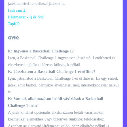
játékmenettel rendelkező játékok is.
Fish rain 2
Íjászmester - Íj és Nyíl
TapKO
GYIK:
K: Ingyenes a Basketball Challenge 1?
Igen, a Basketball Challenge 1 ingyenesen játszható. Letöltheted és
élvezheted a játékot előzetes költségek nélkül.
K: Játszhatom a Basketball Challenge 1-et offline?
Igen, játszhatod a Basketball Challenge 1-et offline is. Ez egy remek
játék, amit bárhol, bármikor élvezhetsz, még internetkapcsolat nélkül
is.
K: Vannak alkalmazáson belüli vásárlások a Basketball
Challenge 1-ben?
A játék kínálhat opcionális alkalmazáson belüli vásárlásokat
kozmetikai elemekhez vagy bizonyos funkciók feloldásához.
Azonban az alapvető játékmenet valódi pénz elköltése nélkül is