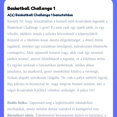
Basketball Challenge 1
A(z) Basketball Challenge 1 bemutatása
Készülj fel, hogy felszabadítsd a benned rejlő kosárlabda-legendát a
Basketball Challenge 1-gyel! Ez nem csak egy újabb játék; ez egy
vibráló, addiktív utazás a pályára közvetlenül a képernyődről.
Képzeld el a tökéletes kosár okozta elégedettséget, a döntő dobás
izgalmát, mindezt egy vizuálisan lenyűgöző, szórakoztató élménybe
csomagolva. Akár tapasztalt kosaras vagy, akár csak egy azonnali
játékot keresel, amivel feldobhatod a napodat, ez a tökéletes aréna.
Ez egyike azoknak a fantasztikus játékoknak, amiket akkor
játszhatsz, ha unatkozol, gyors menekülést kínálva a versengő,
fizikán alapuló szórakozás világába. Ne csak a pálya széléről figyelj;
lépj pályára és bizonyítsd be, hogy megvan benned minden, ami a
végső Kosárlabda Királlyá váláshoz szükséges. A pálya vár!
Reális fizika:
Tapasztald meg a leghitelesebb labdadobási
mechanikát, amely minden dobást valódivá és kielégítővé tesz.
Bármikori edzés:
Tökéletesítsd készségeidet bárhol és bármikor, a