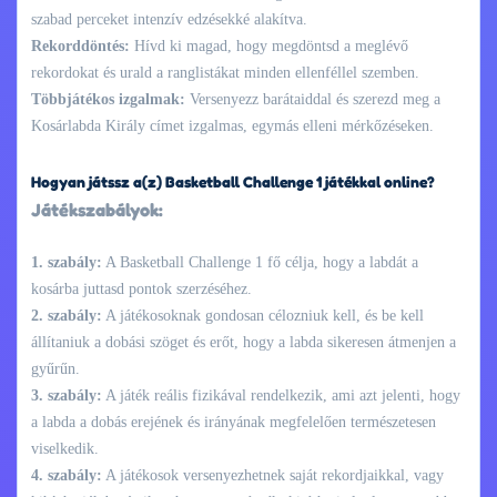
szabad perceket intenzív edzésekké alakítva.
Rekorddöntés:
Hívd ki magad, hogy megdöntsd a meglévő
rekordokat és urald a ranglistákat minden ellenféllel szemben.
Többjátékos izgalmak:
Versenyezz barátaiddal és szerezd meg a
Kosárlabda Király címet izgalmas, egymás elleni mérkőzéseken.
Hogyan játssz a(z) Basketball Challenge 1 játékkal online?
Játékszabályok:
1. szabály:
A Basketball Challenge 1 fő célja, hogy a labdát a
kosárba juttasd pontok szerzéséhez.
2. szabály:
A játékosoknak gondosan célozniuk kell, és be kell
állítaniuk a dobási szöget és erőt, hogy a labda sikeresen átmenjen a
gyűrűn.
3. szabály:
A játék reális fizikával rendelkezik, ami azt jelenti, hogy
a labda a dobás erejének és irányának megfelelően természetesen
viselkedik.
4. szabály:
A játékosok versenyezhetnek saját rekordjaikkal, vagy