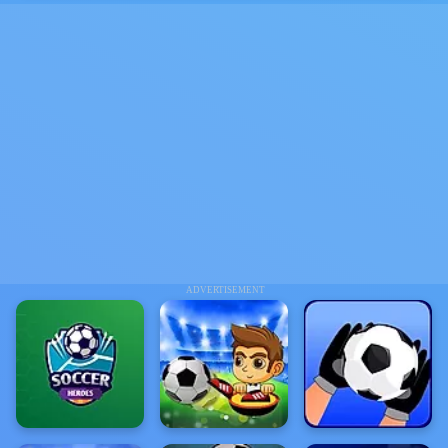
ADVERTISEMENT