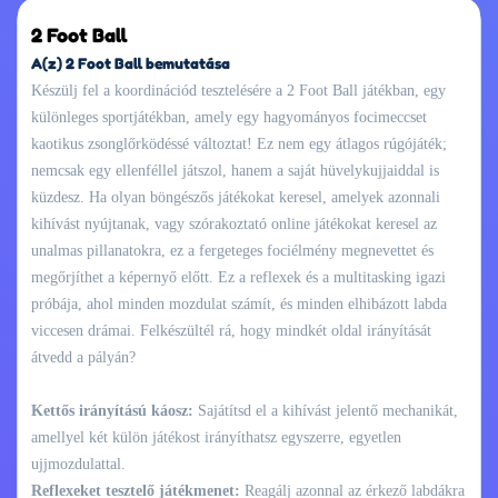
2 Foot Ball
A(z) 2 Foot Ball bemutatása
Készülj fel a koordinációd tesztelésére a 2 Foot Ball játékban, egy
különleges sportjátékban, amely egy hagyományos focimeccset
kaotikus zsonglőrködéssé változtat! Ez nem egy átlagos rúgójáték;
nemcsak egy ellenféllel játszol, hanem a saját hüvelykujjaiddal is
küzdesz. Ha olyan böngészős játékokat keresel, amelyek azonnali
kihívást nyújtanak, vagy szórakoztató online játékokat keresel az
unalmas pillanatokra, ez a fergeteges fociélmény megnevettet és
megőrjíthet a képernyő előtt. Ez a reflexek és a multitasking igazi
próbája, ahol minden mozdulat számít, és minden elhibázott labda
viccesen drámai. Felkészültél rá, hogy mindkét oldal irányítását
átvedd a pályán?
Kettős irányítású káosz:
Sajátítsd el a kihívást jelentő mechanikát,
amellyel két külön játékost irányíthatsz egyszerre, egyetlen
ujjmozdulattal.
Reflexeket tesztelő játékmenet:
Reagálj azonnal az érkező labdákra