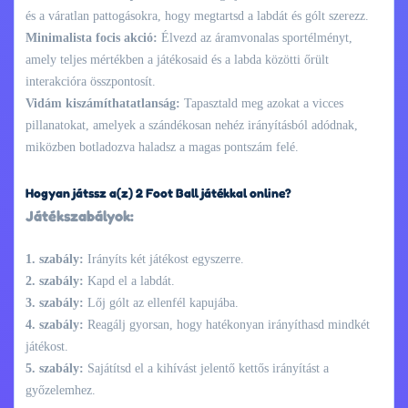
és a váratlan pattogásokra, hogy megtartsd a labdát és gólt szerezz.
Minimalista focis akció:
Élvezd az áramvonalas sportélményt,
amely teljes mértékben a játékosaid és a labda közötti őrült
interakcióra összpontosít.
Vidám kiszámíthatatlanság:
Tapasztald meg azokat a vicces
pillanatokat, amelyek a szándékosan nehéz irányításból adódnak,
miközben botladozva haladsz a magas pontszám felé.
Hogyan játssz a(z) 2 Foot Ball játékkal online?
Játékszabályok:
1. szabály:
Irányíts két játékost egyszerre.
2. szabály:
Kapd el a labdát.
3. szabály:
Lőj gólt az ellenfél kapujába.
4. szabály:
Reagálj gyorsan, hogy hatékonyan irányíthasd mindkét
játékost.
5. szabály:
Sajátítsd el a kihívást jelentő kettős irányítást a
győzelemhez.