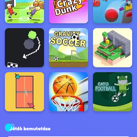
Játék bemutatása