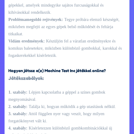
gépekkel, amelyek mindegyike sajátos furcsaságokkal és
kihívásokkal rendelkezik.
Problémamegoldó rejtvények:
Tegye próbára elemző készségét,
miközben megfejti az egyes gépek belső működését és feltárja
titkaikat.
Vidám eredmények:
Készüljön fel a váratlan eredményekre és
komikus balesetekre, miközben különböző gombokkal, karokkal és
fogaskerekekkel kísérletezik.
Hogyan játssz a(z) Machine Test Inc játékkal online?
Játékszabályok:
1. szabály:
Lépjen kapcsolatba a géppel a színes gombok
megnyomásával.
2. szabály:
Találja ki, hogyan működik a gép utasítások nélkül.
3. szabály:
Attól függően nyer vagy veszít, hogy milyen
forgatókönyvet vált ki.
4. szabály:
Kísérletezzen különböző gombkombinációkkal új