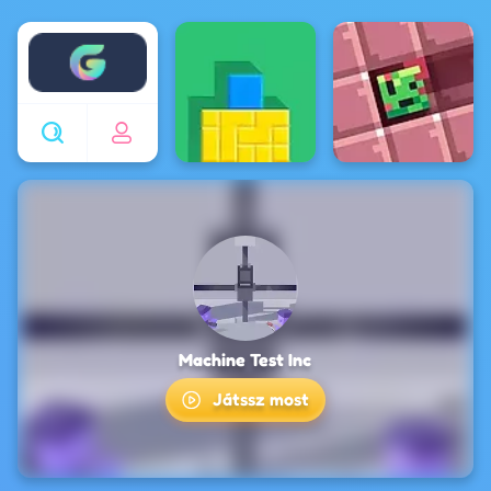
Enjoy4fun
Machine Test Inc
Játssz most