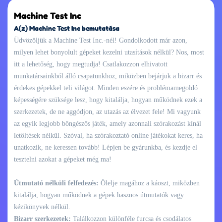
Machine Test Inc
A(z) Machine Test Inc bemutatása
Üdvözöljük a Machine Test Inc.-nél! Gondolkodott már azon,
milyen lehet bonyolult gépeket kezelni utasítások nélkül? Nos, most
itt a lehetőség, hogy megtudja! Csatlakozzon elhivatott
munkatársainkból álló csapatunkhoz, miközben bejárjuk a bizarr és
érdekes gépekkel teli világot. Minden eszére és problémamegoldó
képességére szüksége lesz, hogy kitalálja, hogyan működnek ezek a
szerkezetek, de ne aggódjon, az utazás az élvezet fele! Mi vagyunk
az egyik legjobb böngészős játék, amely azonnali szórakozást kínál
letöltések nélkül. Szóval, ha szórakoztató online játékokat keres, ha
unatkozik, ne keressen tovább! Lépjen be gyárunkba, és kezdje el
tesztelni azokat a gépeket még ma!
Útmutató nélküli felfedezés:
Ölelje magához a káoszt, miközben
kitalálja, hogyan működnek a gépek hasznos útmutatók vagy
kézikönyvek nélkül.
Bizarr szerkezetek:
Találkozzon különféle furcsa és csodálatos