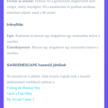
Élvezze az utazást:
Fedezze fel a gyönyörűen megtervezett kerti
világot, amely lenyűgöző 3D-s karaktereket és grafikát tartalmaz,
miközben teljesíti mind a 40 szintet.
Irányítás:
Egér:
Kattintson és húzzon egy drágakövet egy szomszédos helyre a
cseréhez.
Érintőképernyő:
Húzzon egy drágakövet egy szomszédos helyre a
cseréhez.
GARDENESCAPE hasonló játékok
Ha szereted ezt a játékot, talán tetszeni fognak ezek a hasonló
játékmenettel rendelkező játékok is.
Fishing the Russian Way
Catch a Fish Obby
My Arcade Center 2