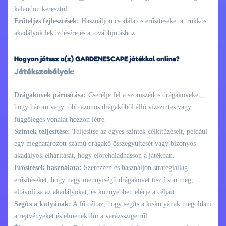
kalandon keresztül.
Erőteljes fejlesztések:
Használjon csodálatos erősítéseket a trükkös
akadályok leküzdésére és a továbbjutáshoz.
Hogyan játssz a(z) GARDENESCAPE játékkal online?
Játékszabályok:
Drágakövek párosítása:
Cserélje fel a szomszédos drágaköveket,
hogy három vagy több azonos drágakőből álló vízszintes vagy
függőleges vonalat hozzon létre.
Szintek teljesítése:
Teljesítse az egyes szintek célkitűzéseit, például
egy meghatározott számú drágakő összegyűjtését vagy bizonyos
akadályok elhárítását, hogy előrehaladhasson a játékban.
Erősítések használata:
Szerezzen és használjon stratégiailag
erősítéseket, hogy nagy mennyiségű drágakövet tisztítson meg,
eltávolítsa az akadályokat, és könnyebben elérje a céljait.
Segíts a kutyának:
A fő cél az, hogy segíts a kiskutyának megoldani
a rejtvényeket és elmenekülni a varázsszigetről.