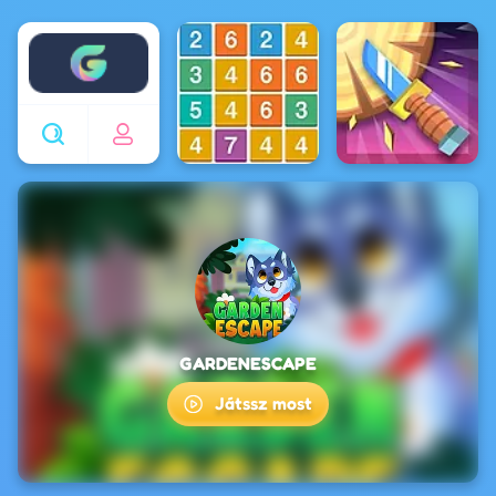
Enjoy4fun
GARDENESCAPE
Játssz most