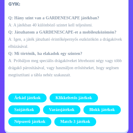
GYIK:
Q: Hány szint van a GARDENESCAPE játékban?
A: A játékban 40 különböző szintet kell teljesíteni.
Q: Játszhatom a GARDENESCAPE-et a mobileszközömön?
A: Igen, a játék játszható érintőképernyős eszközökön a drágakövek
elhúzásával.
Q: Mi történik, ha elakadok egy szinten?
A: Próbáljon meg speciális drágaköveket létrehozni négy vagy több
drágakő párosításával, vagy használjon erősítéseket, hogy segítsen
megtisztítani a tábla nehéz szakaszait.
Árkád játékok
Klikkeltetős játékok
Szójátékok
Varázsjátékok
Blokk játékok
Népszerű játékok
Match-3 játékok