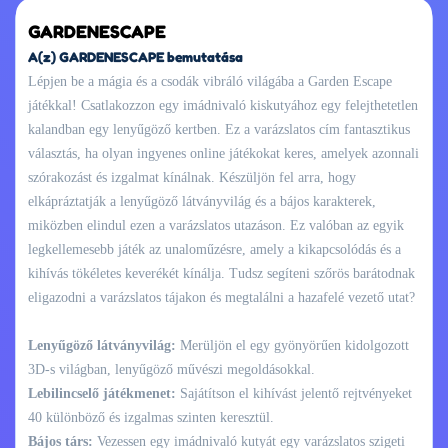
GARDENESCAPE
A(z) GARDENESCAPE bemutatása
Lépjen be a mágia és a csodák vibráló világába a Garden Escape
játékkal! Csatlakozzon egy imádnivaló kiskutyához egy felejthetetlen
kalandban egy lenyűgöző kertben. Ez a varázslatos cím fantasztikus
választás, ha olyan ingyenes online játékokat keres, amelyek azonnali
szórakozást és izgalmat kínálnak. Készüljön fel arra, hogy
elkápráztatják a lenyűgöző látványvilág és a bájos karakterek,
miközben elindul ezen a varázslatos utazáson. Ez valóban az egyik
legkellemesebb játék az unaloműzésre, amely a kikapcsolódás és a
kihívás tökéletes keverékét kínálja. Tudsz segíteni szőrös barátodnak
eligazodni a varázslatos tájakon és megtalálni a hazafelé vezető utat?
Lenyűgöző látványvilág:
Merüljön el egy gyönyörűen kidolgozott
3D-s világban, lenyűgöző művészi megoldásokkal.
Lebilincselő játékmenet:
Sajátítson el kihívást jelentő rejtvényeket
40 különböző és izgalmas szinten keresztül.
Bájos társ:
Vezessen egy imádnivaló kutyát egy varázslatos szigeti