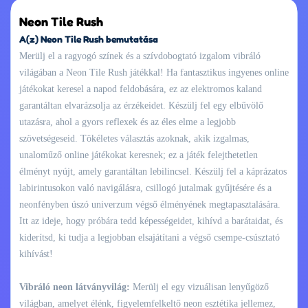
Neon Tile Rush
A(z) Neon Tile Rush bemutatása
Merülj el a ragyogó színek és a szívdobogtató izgalom vibráló
világában a Neon Tile Rush játékkal! Ha fantasztikus ingyenes online
játékokat keresel a napod feldobására, ez az elektromos kaland
garantáltan elvarázsolja az érzékeidet. Készülj fel egy elbűvölő
utazásra, ahol a gyors reflexek és az éles elme a legjobb
szövetségeseid. Tökéletes választás azoknak, akik izgalmas,
unaloműző online játékokat keresnek; ez a játék felejthetetlen
élményt nyújt, amely garantáltan lebilincsel. Készülj fel a káprázatos
labirintusokon való navigálásra, csillogó jutalmak gyűjtésére és a
neonfényben úszó univerzum végső élményének megtapasztalására.
Itt az ideje, hogy próbára tedd képességeidet, kihívd a barátaidat, és
kiderítsd, ki tudja a legjobban elsajátítani a végső csempe-csúsztató
kihívást!
Vibráló neon látványvilág:
Merülj el egy vizuálisan lenyűgöző
világban, amelyet élénk, figyelemfelkeltő neon esztétika jellemez,