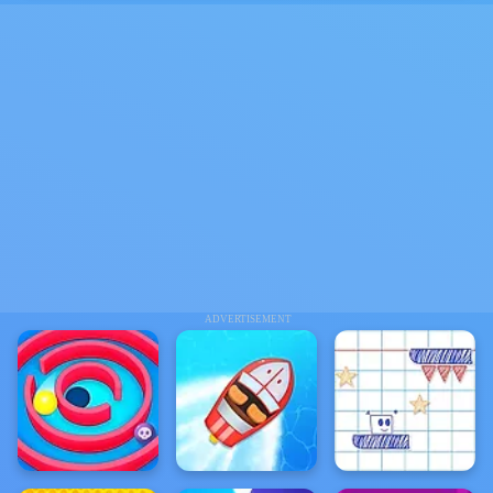
ADVERTISEMENT