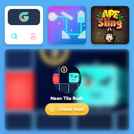
Enjoy4fun
Neon Tile Rush
Játssz most