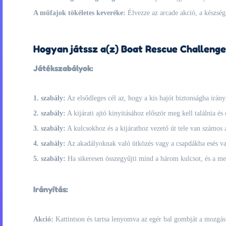
A műfajok tökéletes keveréke:
Élvezze az arcade akció, a készség
Hogyan játssz a(z) Boat Rescue Challenge 
Játékszabályok:
1. szabály:
Az elsődleges cél az, hogy a kis hajót biztonságba irányí
2. szabály:
A kijárati ajtó kinyitásához először meg kell találnia és
3. szabály:
A kulcsokhoz és a kijárathoz vezető út tele van számos a
4. szabály:
Az akadályoknak való ütközés vagy a csapdákba esés való
5. szabály:
Ha sikeresen összegyűjti mind a három kulcsot, és a mega
Irányítás:
Akció:
Kattintson és tartsa lenyomva az egér bal gombját a mozgás 