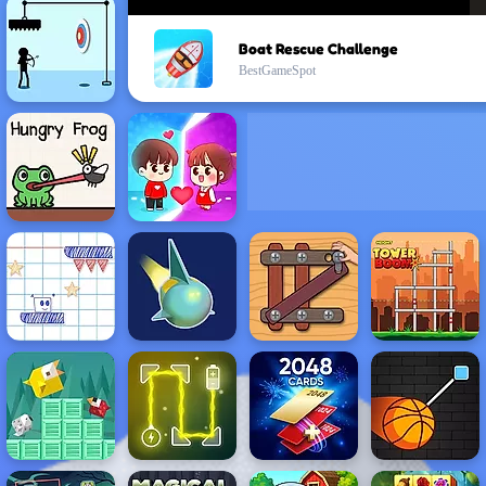
Boat Rescue Challenge
BestGameSpot