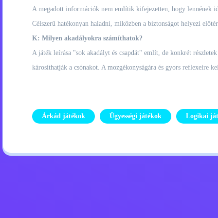
A megadott információk nem említik kifejezetten, hogy lennének idő
Célszerű hatékonyan haladni, miközben a biztonságot helyezi előtér
K: Milyen akadályokra számíthatok?
A játék leírása "sok akadályt és csapdát" említ, de konkrét részle
károsíthatják a csónakot. A mozgékonyságára és gyors reflexeire ke
Árkád játékok
Ügyességi játékok
Logikai já