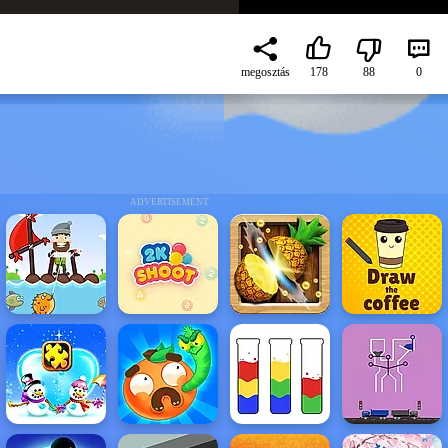
megosztás
178
88
0
ADVERTISEMENT