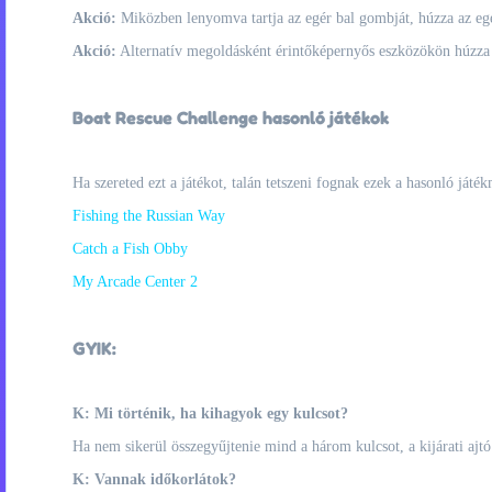
Akció:
Miközben lenyomva tartja az egér bal gombját, húzza az eg
Akció:
Alternatív megoldásként érintőképernyős eszközökön húzza 
Boat Rescue Challenge hasonló játékok
Ha szereted ezt a játékot, talán tetszeni fognak ezek a hasonló játék
Fishing the Russian Way
Catch a Fish Obby
My Arcade Center 2
GYIK:
K: Mi történik, ha kihagyok egy kulcsot?
Ha nem sikerül összegyűjtenie mind a három kulcsot, a kijárati ajtó 
K: Vannak időkorlátok?