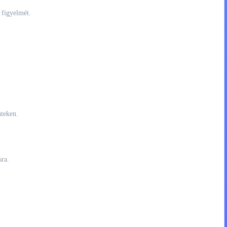
 figyelmét.
nteken.
sra.