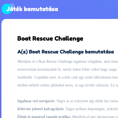
Játék bemutatása
Boat Rescue Challenge
A(z) Boat Rescue Challenge bemutatása
Merüljön el a Boat Rescue Challenge izgalmas világában, ahol mind
motorcsónak kormányánál ül, amely habos fehér csíkot hagy maga utá
leselkedik. Csapdába esett, és a kiút csak egy áruló labirintuson ke
letöltés nélküli online játékokat keres, ez egy kiváló választás. Ez
Izgalmas vízi navigáció:
Vegye át az irányítást egy élénk kis csóna
Kihívást jelentő kulcsgyűjtés:
Tegye próbára képességeit, miközben
Élénk és magával ragadó grafika:
Merüljön el egy látványosan von