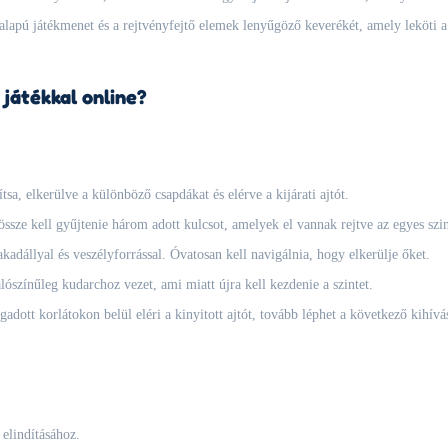
alapú játékmenet és a rejtvényfejtő elemek lenyűgöző keverékét, amely leköti a
játékkal online?
tsa, elkerülve a különböző csapdákat és elérve a kijárati ajtót.
 össze kell gyűjtenie három adott kulcsot, amelyek el vannak rejtve az egyes szi
kadállyal és veszélyforrással. Óvatosan kell navigálnia, hogy elkerülje őket.
színűleg kudarchoz vezet, ami miatt újra kell kezdenie a szintet.
dott korlátokon belül eléri a kinyitott ajtót, tovább léphet a következő kihívá
elindításához.