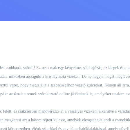
en csobbanás számít! Ez nem csak egy kényelmes sétahajózás; az idegek és a po
n, miközben átszáguld a kristálytiszta vizeken. De ne hagyja magát megtéveszte
resztül vezet, hogy megtalálja a szabadságához vezető kulcsokat. Készen áll arr
 egyike azoknak a remek szórakoztató online játékoknak is, amelyeket unalom eset
k felett, és szakszerűen manőverezze át a veszélyes vizeken, elkerülve a váratla
 megkeresi azt a három rejtett kulcsot, amelyek elengedhetetlenek a menekülési 
zó környezetben, élénk színekkel és egy bájos hajókialakítással, amely növeli 