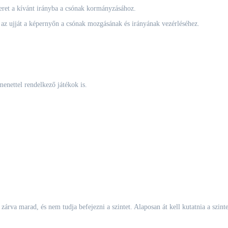
eret a kívánt irányba a csónak kormányzásához.
az ujját a képernyőn a csónak mozgásának és irányának vezérléséhez.
menettel rendelkező játékok is.
zárva marad, és nem tudja befejezni a szintet. Alaposan át kell kutatnia a szint