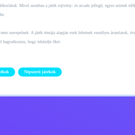
korlátok. Mivel azonban a játék rejtvény- és arcade jellegű, egyes szintek idők
be.
tek nem szerepelnek. A játék témája alapján ezek lehetnek veszélyes áramlatok, 
ll hagyatkoznia, hogy leküzdje őket.
tékok
Népszerű játékok