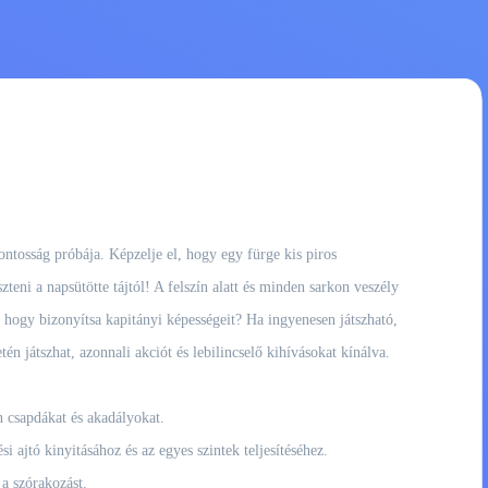
ntosság próbája. Képzelje el, hogy egy fürge kis piros
ni a napsütötte tájtól! A felszín alatt és minden sarkon veszély
a, hogy bizonyítsa kapitányi képességeit? Ha ingyenesen játszható,
én játszhat, azonnali akciót és lebilincselő kihívásokat kínálva.
n csapdákat és akadályokat.
ajtó kinyitásához és az egyes szintek teljesítéséhez.
a szórakozást.