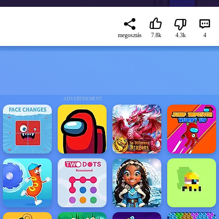
megosztás
7.8k
4.3k
4
ADVERTISEMENT