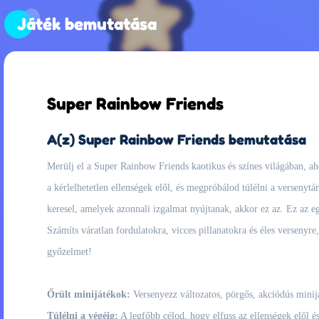
Játék bemutatása
Super Rainbow Friends
A(z) Super Rainbow Friends bemutatása
Merülj el a Super Rainbow Friends kaotikus és színes világában, aho
a kérlelhetetlen ellenségek elől, és megpróbálod túlélni a versenyt
keresel, amelyek azonnali izgalmat nyújtanak, akkor ez az. Ez az egy
Számíts váratlan fordulatokra, vicces pillanatokra és éles versenyr
győzelmet!
Őrült minijátékok:
Versenyezz változatos, pörgős, akciódús minij
Túlélni a végéig:
A legfőbb célod, hogy elfuss az ellenségek elől é