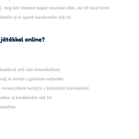
, meg kell védened magad mindenki ellen, aki túl közel kerül.
önféle új és egyedi karaktereket oldj fel.
játékkal online?
akadályok elől való elmeneküléssel.
adj és növeld a győzelmi esélyeidet.
versenyzőként kerülj ki a különböző kihívásokból.
almas új karaktereket oldj fel.
kalandban.