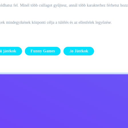
oldhatsz fel. Minél több csillagot gyűjtesz, annál több karakterhez férhetsz hozz
k mindegyikének központi célja a túlélés és az ellenfelek legyőzése.
ű játékok
Funny Games
.io Játékok
Kids
Lépj kapcsolatba velem
Magyar