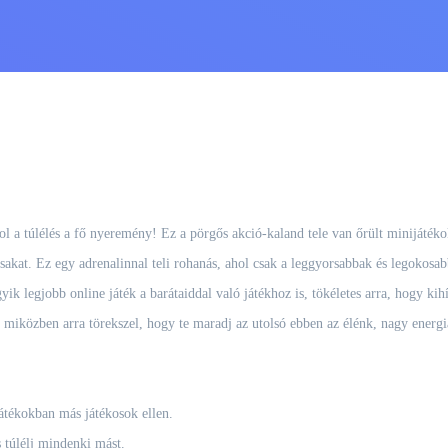
l a túlélés a fő nyeremény! Ez a pörgős akció-kaland tele van őrült minijátékok
ársakat. Ez egy adrenalinnal teli rohanás, ahol csak a leggyorsabbak és legokos
ik legjobb online játék a barátaiddal való játékhoz is, tökéletes arra, hogy kihí
e, miközben arra törekszel, hogy te maradj az utolsó ebben az élénk, nagy energi
átékokban más játékosok ellen.
s túlélj mindenki mást.