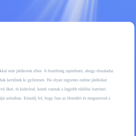
kal más játékosok ellen. A feszültség tapintható, ahogy elszaladsz
abbak kerülnek ki győztesen. Ha olyan ingyenes online játékokat
vd őket, és kiderítsd, kinek vannak a legjobb túlélési ösztönei.
ájú arénában. Készülj fel, hogy fuss az életedért és megszerezd a