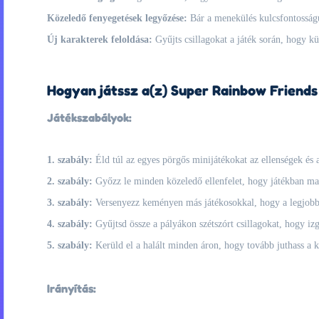
Közeledő fenyegetések legyőzése:
Bár a menekülés kulcsfontosságú
Új karakterek feloldása:
Gyűjts csillagokat a játék során, hogy kül
Hogyan játssz a(z) Super Rainbow Friends 
Játékszabályok:
1. szabály:
Éld túl az egyes pörgős minijátékokat az ellenségek és 
2. szabály:
Győzz le minden közeledő ellenfelet, hogy játékban mar
3. szabály:
Versenyezz keményen más játékosokkal, hogy a legjobb 
4. szabály:
Gyűjtsd össze a pályákon szétszórt csillagokat, hogy izg
5. szabály:
Kerüld el a halált minden áron, hogy tovább juthass a 
Irányítás: