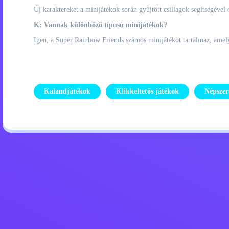
Új karaktereket a minijátékok során gyűjtött csillagok segítségével 
K: Vannak különböző típusú minijátékok?
Igen, a Super Rainbow Friends számos minijátékot tartalmaz, amelye
Kalandjátékok
Klikkeltetős játékok
Népszer
Adatvédelmi szabályzat