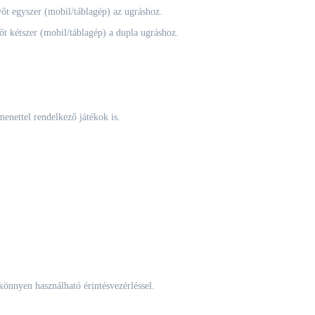
őt egyszer (mobil/táblagép) az ugráshoz.
őt kétszer (mobil/táblagép) a dupla ugráshoz.
menettel rendelkező játékok is.
 könnyen használható érintésvezérléssel.