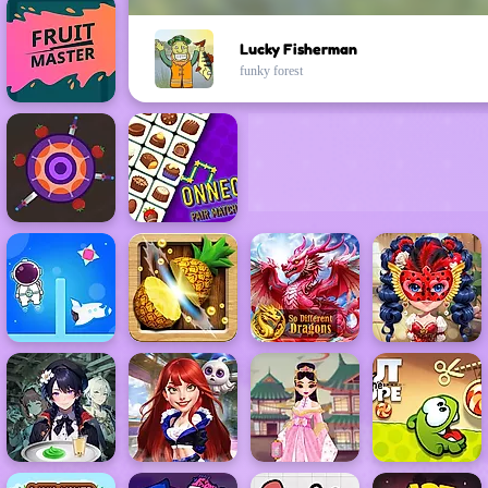
Lucky Fisherman
funky forest