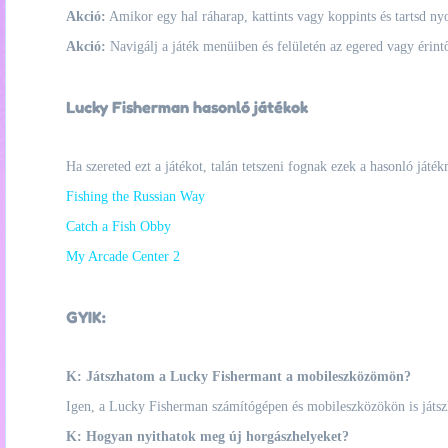
Akció:
Amikor egy hal ráharap, kattints vagy koppints és tartsd ny
Akció:
Navigálj a játék menüiben és felületén az egered vagy érint
Lucky Fisherman hasonló játékok
Ha szereted ezt a játékot, talán tetszeni fognak ezek a hasonló játék
Fishing the Russian Way
Catch a Fish Obby
My Arcade Center 2
GYIK:
K: Játszhatom a Lucky Fishermant a mobileszközömön?
Igen, a Lucky Fisherman számítógépen és mobileszközökön is játszh
K: Hogyan nyithatok meg új horgászhelyeket?