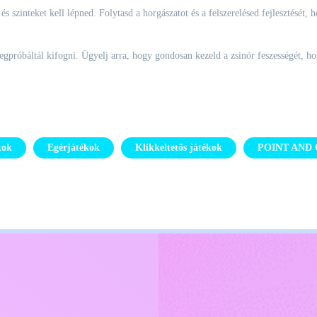
szinteket kell lépned. Folytasd a horgászatot és a felszerelésed fejlesztését, h
gpróbáltál kifogni. Ügyelj arra, hogy gondosan kezeld a zsinór feszességét, hogy
kok
Egérjátékok
Klikkeltetős játékok
POINT AND