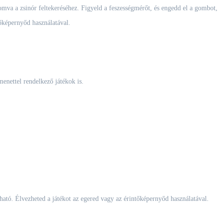
omva a zsinór feltekeréséhez. Figyeld a feszességmérőt, és engedd el a gombot,
őképernyőd használatával.
menettel rendelkező játékok is.
ató. Élvezheted a játékot az egered vagy az érintőképernyőd használatával.