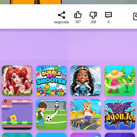
megosztás
507
268
0
ADVERTISEMENT