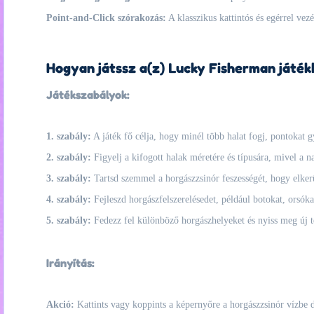
Point-and-Click szórakozás:
A klasszikus kattintós és egérrel vez
Hogyan játssz a(z) Lucky Fisherman játékk
Játékszabályok:
1. szabály:
A játék fő célja, hogy minél több halat fogj, pontokat g
2. szabály:
Figyelj a kifogott halak méretére és típusára, mivel a n
3. szabály:
Tartsd szemmel a horgászzsinór feszességét, hogy elkerül
4. szabály:
Fejleszd horgászfelszerelésedet, például botokat, orsóka
5. szabály:
Fedezz fel különböző horgászhelyeket és nyiss meg új te
Irányítás:
Akció:
Kattints vagy koppints a képernyőre a horgászzsinór vízbe 