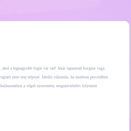
 ahol a legnagyobb fogás vár rád! Akár tapasztalt horgász vagy,
gtató zene tesz teljessé. Ideális választás, ha unalmas perceidben
m halászunkhoz a végső nyeremény megszerzéséért folytatott