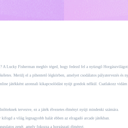
at? A Lucky Fisherman meghív téged, hogy fedezd fel a nyüzsgő Horgászvilágot,
életes. Merülj el a pihentető légkörben, amelyet csodálatos pályatervezés és nyu
online játékként azonnali kikapcsolódást nyújt gondok nélkül. Csatlakozz vidá
nőtteknek tervezve, ez a játék élvezetes élményt nyújt mindenki számára.
y kifogd a világ legnagyobb halát ebben az elragadó arcade játékban.
angulatos zenét, amely fokozza a horgászati élményt.