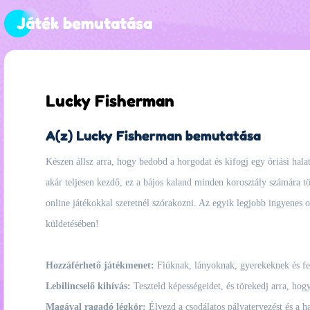
Játék bemutatása
Lucky Fisherman
A(z) Lucky Fisherman bemutatása
Készen állsz arra, hogy bedobd a horgodat és kifogj egy óriási hal
akár teljesen kezdő, ez a bájos kaland minden korosztály számára tök
online játékokkal szeretnél szórakozni. Az egyik legjobb ingyenes 
küldetésében!
Hozzáférhető játékmenet:
Fiúknak, lányoknak, gyerekeknek és fel
Lebilincselő kihívás:
Teszteld képességeidet, és törekedj arra, hog
Magával ragadó légkör:
Élvezd a csodálatos pályatervezést és a h