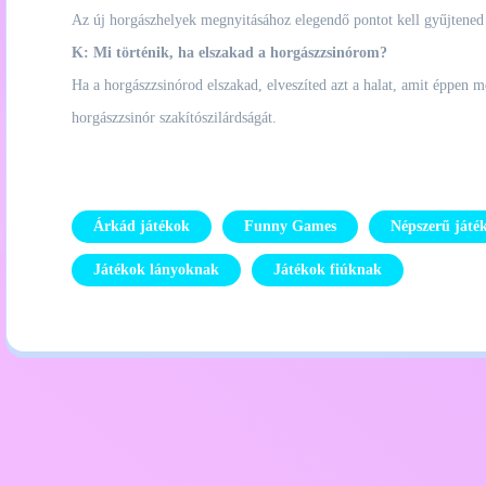
Az új horgászhelyek megnyitásához elegendő pontot kell gyűjtened és 
K: Mi történik, ha elszakad a horgászzsinórom?
Ha a horgászzsinórod elszakad, elveszíted azt a halat, amit éppen me
horgászzsinór szakítószilárdságát.
Árkád játékok
Funny Games
Népszerű játé
Játékok lányoknak
Játékok fiúknak