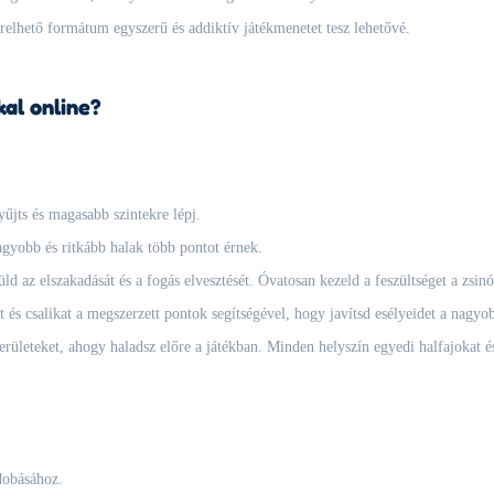
érelhető formátum egyszerű és addiktív játékmenetet tesz lehetővé.
al online?
yűjts és magasabb szintekre lépj.
agyobb és ritkább halak több pontot érnek.
d az elszakadását és a fogás elvesztését. Óvatosan kezeld a feszültséget a zsin
t és csalikat a megszerzett pontok segítségével, hogy javítsd esélyeidet a nagyo
rületeket, ahogy haladsz előre a játékban. Minden helyszín egyedi halfajokat és
dobásához.