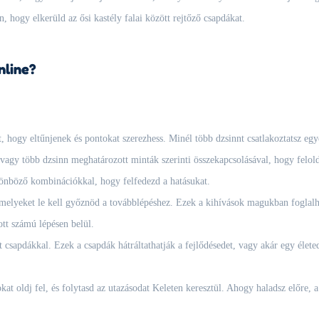
, hogy elkerüld az ősi kastély falai között rejtőző csapdákat.
nline?
t, hogy eltűnjenek és pontokat szerezhess. Minél több dzsinnt csatlakoztatsz eg
agy több dzsinn meghatározott minták szerinti összekapcsolásával, hogy feloldj 
lönböző kombinációkkal, hogy felfedezd a hatásukat.
melyeket le kell győznöd a továbblépéshez. Ezek a kihívások magukban foglalh
tt számú lépésen belül.
tt csapdákkal. Ezek a csapdák hátráltathatják a fejlődésedet, vagy akár egy élet
sokat oldj fel, és folytasd az utazásodat Keleten keresztül. Ahogy haladsz előre