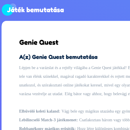
Játék bemutatása
Genie Quest
A(z) Genie Quest bemutatása
Lépjen be a varázslat és a rejtély világába a Genie Quest játékkal!
tele van élénk színekkel, magával ragadó karakterekkel és rejtett m
unatkozol, és szórakoztató online játékokat keresel, mivel egy olya
varázsa vezérelje az utadat. Elég bátor vagy ahhoz, hogy belevágj 
Elbűvölő keleti kaland:
Vágj bele egy mágikus utazásba egy gyöny
Lebilincselő Match-3 játékmenet:
Csatlakoztass három vagy több d
Robbanékony mágikus erősítők:
Hozz létre különleges kombináció