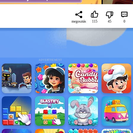
megosztás
115
45
0
ADVERTISEMENT