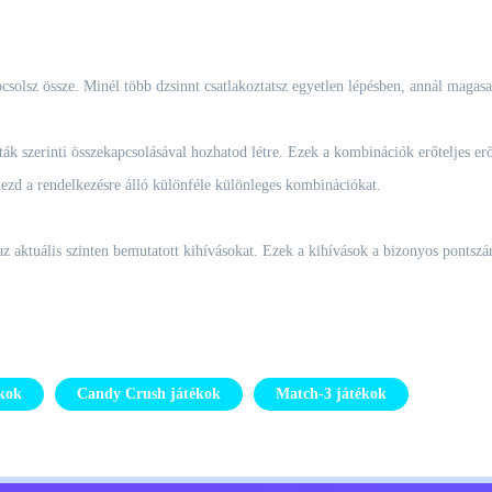
csolsz össze. Minél több dzsinnt csatlakoztatsz egyetlen lépésben, annál magas
k szerinti összekapcsolásával hozhatod létre. Ezek a kombinációk erőteljes er
dezd a rendelkezésre álló különféle különleges kombinációkat.
 az aktuális szinten bemutatott kihívásokat. Ezek a kihívások a bizonyos pontszá
ékok
Candy Crush játékok
Match-3 játékok