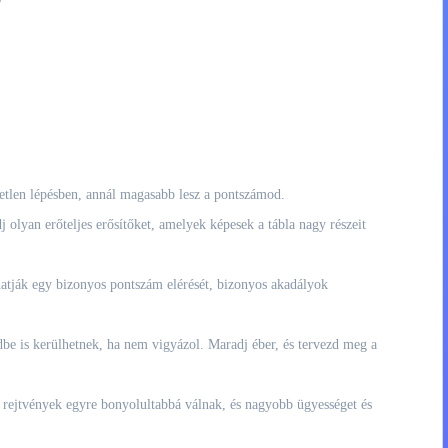
yetlen lépésben, annál magasabb lesz a pontszámod.
olyan erőteljes erősítőket, amelyek képesek a tábla nagy részeit
atják egy bizonyos pontszám elérését, bizonyos akadályok
edbe is kerülhetnek, ha nem vigyázol. Maradj éber, és tervezd meg a
, a rejtvények egyre bonyolultabbá válnak, és nagyobb ügyességet és