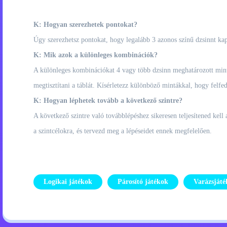
K: Hogyan szerezhetek pontokat?
Úgy szerezhetsz pontokat, hogy legalább 3 azonos színű dzsinnt kap
K: Mik azok a különleges kombinációk?
A különleges kombinációkat 4 vagy több dzsinn meghatározott mintá
megtisztítani a táblát. Kísérletezz különböző mintákkal, hogy felfe
K: Hogyan léphetek tovább a következő szintre?
A következő szintre való továbblépéshez sikeresen teljesítened kell
a szintcélokra, és tervezd meg a lépéseidet ennek megfelelően.
Logikai játékok
Párosító játékok
Varázsját