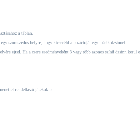
sztásához a táblán.
d egy szomszédos helyre, hogy kicseréld a pozícióját egy másik dzsinnel.
lyére ejtsd. Ha a csere eredményeként 3 vagy több azonos színű dzsinn kerül eg
menettel rendelkező játékok is.