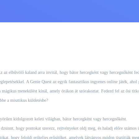
 Ez az elbűvölő kaland arra invitál, hogy bátor hercegként vagy hercegnőként fe
eglepetésekkel. A Genie Quest az egyik fantasztikus ingyenes online játék, ahol
n mágikus menekülést kínál, amely órákon át szórakoztat. Fedezd fel az ősi tit
ebbe a misztikus küldetésbe?
örűen kidolgozott keleti világban, bátor hercegként vagy hercegnőként.
zsinnt, hogy pontokat szerezz, rejtvényeket oldj meg, és haladj előre számos i
kat, hogy feloldj erőteljes erősítőket, amelyek látványos módon tisztítják meg 