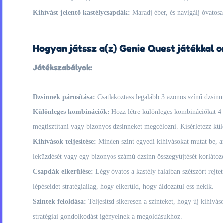
Kihívást jelentő kastélycsapdák:
Maradj éber, és navigálj óvatosan
Hogyan játssz a(z) Genie Quest játékkal o
Játékszabályok:
Dzsinnek párosítása:
Csatlakoztass legalább 3 azonos színű dzsinn
Különleges kombinációk:
Hozz létre különleges kombinációkat 4 v
megtisztítani vagy bizonyos dzsinneket megcélozni. Kísérletezz kü
Kihívások teljesítése:
Minden szint egyedi kihívásokat mutat be, a
leküzdését vagy egy bizonyos számú dzsinn összegyűjtését korlátozo
Csapdák elkerülése:
Légy óvatos a kastély falaiban szétszórt rejte
lépéseidet stratégiailag, hogy elkerüld, hogy áldozatul ess nekik.
Szintek feloldása:
Teljesítsd sikeresen a szinteket, hogy új kihívá
stratégiai gondolkodást igényelnek a megoldásukhoz.