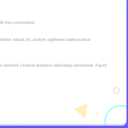
abb lesz a pontszámod.
ősítőket oldanak fel, amelyek segíthetnek hatékonyabban
m elérésétől a konkrét akadályok elhárításáig változhatnak. Figyelj