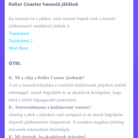
Roller Coaster hasonló játékok
Ha szereted ezt a játékot, talán tetszeni fognak ezek a hasonló
játékmenettel rendelkező játékok is.
Tojáskaland
Tojáskaland 2
Mind Burst
GYIK:
K: Mi a célja a Roller Coaster játéknak?
A cél a vonatod irányítása a veszélyes hullámvasút pályákon szédítő
sebességgel, utasok begyűjtése és az akadályok kerülgetése, hogy
elérd a lehető legmagasabb pontszámot.
K: Testreszabhatom a hullámvasút vonatot?
Jelenleg a játék a pályákon való navigáció és az utasok begyűjtése
alapvető játékmenetére összpontosít. A vonathoz magához jelenleg
nincsenek testreszabási lehetőségek.
K: Mi történik, ha akadálynak ütközöm?