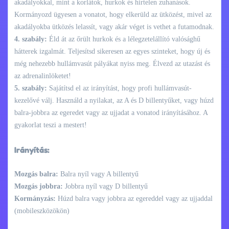
akadályokkal, mint a korlátok, hurkok és hirtelen zuhanások.
Kormányozd ügyesen a vonatot, hogy elkerüld az ütközést, mivel az
akadályokba ütközés lelassít, vagy akár véget is vethet a futamodnak.
4. szabály:
Éld át az őrült hurkok és a lélegzetelállító valósághű
hátterek izgalmát. Teljesítsd sikeresen az egyes szinteket, hogy új és
még nehezebb hullámvasút pályákat nyiss meg. Élvezd az utazást és
az adrenalinlöketet!
5. szabály:
Sajátítsd el az irányítást, hogy profi hullámvasút-
kezelővé válj. Használd a nyilakat, az A és D billentyűket, vagy húzd
balra-jobbra az egeredet vagy az ujjadat a vonatod irányításához. A
gyakorlat teszi a mestert!
Irányítás:
Mozgás balra:
Balra nyíl vagy A billentyű
Mozgás jobbra:
Jobbra nyíl vagy D billentyű
Kormányzás:
Húzd balra vagy jobbra az egereddel vagy az ujjaddal
(mobileszközökön)