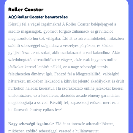
Roller Coaster
A(z) Roller Coaster bemutatása
Készülj fel a végső izgalmakra! A Roller Coaster belépőjegyed a
szédítő magasságok, gyomrot forgató zuhanások és gravitációt
meghazudtoló hurkok világába. Éld át az adrenalinlöketet, miközben
szédítő sebességgel száguldasz a veszélyes pályákon, és közben
gyűjtsd össze az utasokat, akik csatlakoznak a vad kalandhoz. Akár
szívdobogtató adrenalinlöketre vágysz, akár csak ingyenes online
játékokat keresel letöltés nélkül, ez a nagy sebességű utazás
felejthetetlen élményt ígér. Fedezd fel a lélegzetelállító, valósághű
háttereket, miközben leküzdöd a kihívást jelentő akadályokat és őrült
hurkokon haladsz keresztül. Ha szórakoztató online játékokat keresel
unaloműzésre, ez a lendületes, akciódús arcade élmény garantáltan
megdobogtatja a szíved. Készülj fel, kapaszkodj erősen, mert ez a
hullámvasút élmény epikus lesz!
Nagy sebességű izgalmak:
Éld át az intenzív adrenalinlöketet,
miközben szédítő sebességgel vezeted a hullámvasutat.