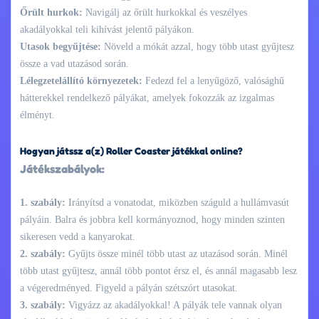
Őrült hurkok:
Navigálj az őrült hurkokkal és veszélyes
akadályokkal teli kihívást jelentő pályákon.
Utasok begyűjtése:
Növeld a mókát azzal, hogy több utast gyűjtesz
össze a vad utazásod során.
Lélegzetelállító környezetek:
Fedezd fel a lenyűgöző, valósághű
hátterekkel rendelkező pályákat, amelyek fokozzák az izgalmas
élményt.
Hogyan játssz a(z) Roller Coaster játékkal online?
Játékszabályok:
1. szabály:
Irányítsd a vonatodat, miközben száguld a hullámvasút
pályáin. Balra és jobbra kell kormányoznod, hogy minden szinten
sikeresen vedd a kanyarokat.
2. szabály:
Gyűjts össze minél több utast az utazásod során. Minél
több utast gyűjtesz, annál több pontot érsz el, és annál magasabb lesz
a végeredményed. Figyeld a pályán szétszórt utasokat.
3. szabály:
Vigyázz az akadályokkal! A pályák tele vannak olyan