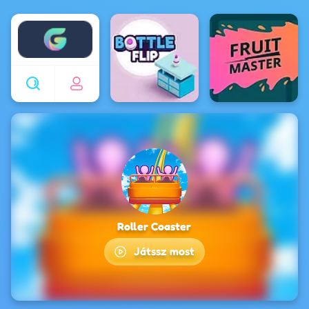
Enjoy4fun
Roller Coaster
Játssz most