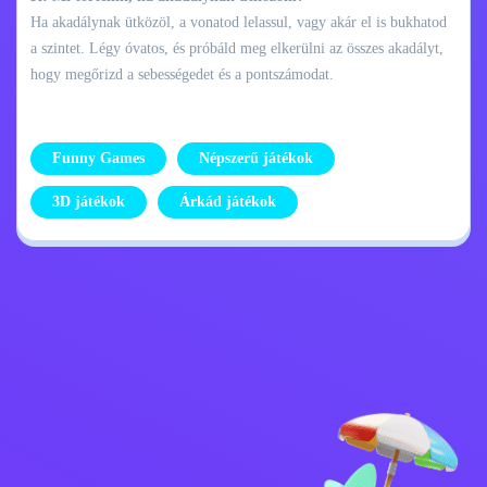
Ha akadálynak ütközöl, a vonatod lelassul, vagy akár el is bukhatod
a szintet. Légy óvatos, és próbáld meg elkerülni az összes akadályt,
hogy megőrizd a sebességedet és a pontszámodat.
Funny Games
Népszerű játékok
3D játékok
Árkád játékok
Adatvédelmi
Lépj kapcsolatba
szabályzat
velem
Kids
Magyar