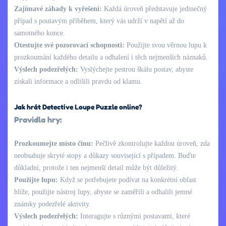
Zajímavé záhady k vyřešení:
Každá úroveň představuje jedinečný
případ s poutavým příběhem, který vás udrží v napětí až do
samotného konce.
Otestujte své pozorovací schopnosti:
Použijte svou věrnou lupu k
prozkoumání každého detailu a odhalení i těch nejmenších náznaků.
Výslech podezřelých:
Vyslýchejte pestrou škálu postav, abyste
získali informace a odlišili pravdu od klamu.
Jak hrát Detective Loupe Puzzle online?
Pravidla hry:
Prozkoumejte místo činu:
Pečlivě zkontrolujte každou úroveň, zda
neobsahuje skryté stopy a důkazy související s případem. Buďte
důkladní, protože i ten nejmenší detail může být důležitý.
Použijte lupu:
Když se potřebujete podívat na konkrétní oblast
blíže, použijte nástroj lupy, abyste se zaměřili a odhalili jemné
známky podezřelé aktivity.
Výslech podezřelých:
Interagujte s různými postavami, které