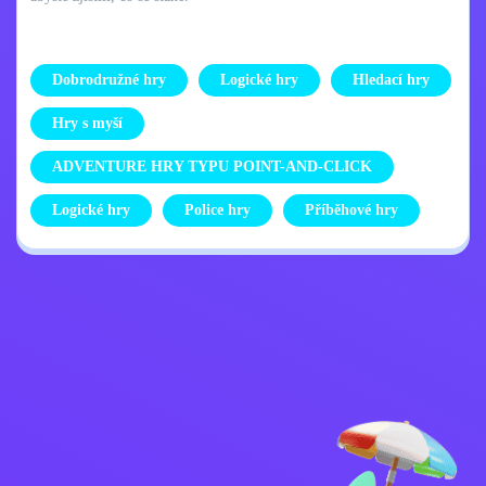
Dobrodružné hry
Logické hry
Hledací hry
Hry s myší
ADVENTURE HRY TYPU POINT-AND-CLICK
Logické hry
Police hry
Příběhové hry
Zásady ochrany
Kontaktujte mě
osobních údajů
Kids
Čeština