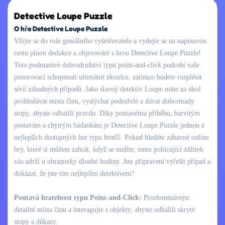
Detective Loupe Puzzle
O hře Detective Loupe Puzzle
Vžijte se do role geniálního vyšetřovatele a vydejte se na napínavou
cestu plnou dedukce a objevování s hrou Detective Loupe Puzzle!
Toto podmanivé dobrodružství typu point-and-click podrobí vaše
pozorovací schopnosti ultimátní zkoušce, zatímco budete rozplétat
sérii záhadných případů. Jako slavný detektiv Loupe máte za úkol
prohledávat místa činu, vyslýchat podezřelé a dávat dohromady
stopy, abyste odhalili pravdu. Díky poutavému příběhu, barvitým
postavám a chytrým hádankám je Detective Loupe Puzzle jednou z
nejlepších dostupných her typu html5. Pokud hledáte zábavné online
hry, které si můžete zahrát, když se nudíte, tento pohlcující zážitek
vás udrží u obrazovky dlouhé hodiny. Jste připraveni vyřešit případ a
dokázat, že jste tím nejlepším detektivem?
Poutavá hratelnost typu Point-and-Click:
Prozkoumávejte
detailní místa činu a interagujte s objekty, abyste odhalili skryté
stopy a důkazy.