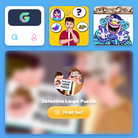
Enjoy4fun
Detective Loupe Puzzle
Hrát teď