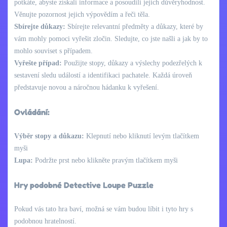
potkáte, abyste získali informace a posoudili jejich důvěryhodnost.
Věnujte pozornost jejich výpovědím a řeči těla.
Sbírejte důkazy:
Sbírejte relevantní předměty a důkazy, které by
vám mohly pomoci vyřešit zločin. Sledujte, co jste našli a jak by to
mohlo souviset s případem.
Vyřešte případ:
Použijte stopy, důkazy a výslechy podezřelých k
sestavení sledu událostí a identifikaci pachatele. Každá úroveň
představuje novou a náročnou hádanku k vyřešení.
Ovládání:
Výběr stopy a důkazu:
Klepnutí nebo kliknutí levým tlačítkem
myši
Lupa:
Podržte prst nebo klikněte pravým tlačítkem myši
Hry podobné Detective Loupe Puzzle
Pokud vás tato hra baví, možná se vám budou líbit i tyto hry s
podobnou hratelností.