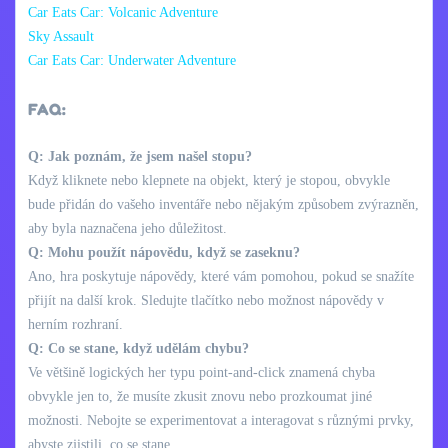
Car Eats Car: Volcanic Adventure
Sky Assault
Car Eats Car: Underwater Adventure
FAQ:
Q: Jak poznám, že jsem našel stopu?
Když kliknete nebo klepnete na objekt, který je stopou, obvykle
bude přidán do vašeho inventáře nebo nějakým způsobem zvýrazněn,
aby byla naznačena jeho důležitost.
Q: Mohu použít nápovědu, když se zaseknu?
Ano, hra poskytuje nápovědy, které vám pomohou, pokud se snažíte
přijít na další krok. Sledujte tlačítko nebo možnost nápovědy v
herním rozhraní.
Q: Co se stane, když udělám chybu?
Ve většině logických her typu point-and-click znamená chyba
obvykle jen to, že musíte zkusit znovu nebo prozkoumat jiné
možnosti. Nebojte se experimentovat a interagovat s různými prvky,
abyste zjistili, co se stane.