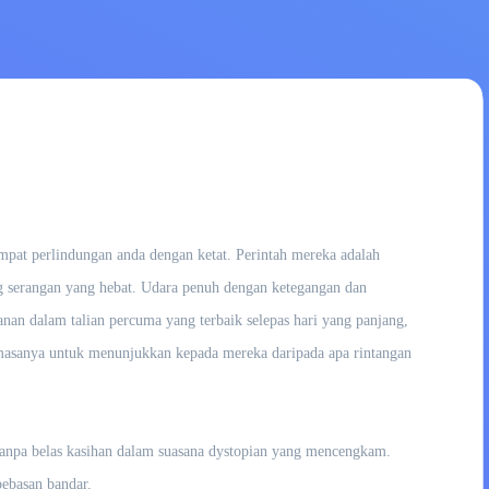
empat perlindungan anda dengan ketat. Perintah mereka adalah
ng serangan yang hebat. Udara penuh dengan ketegangan dan
nan dalam talian percuma yang terbaik selepas hari yang panjang,
a masanya untuk menunjukkan kepada mereka daripada apa rintangan
tanpa belas kasihan dalam suasana dystopian yang mencengkam.
ebasan bandar.