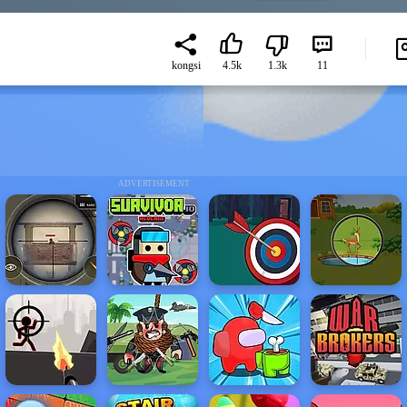
kongsi
4.5k
1.3k
11
ADVERTISEMENT