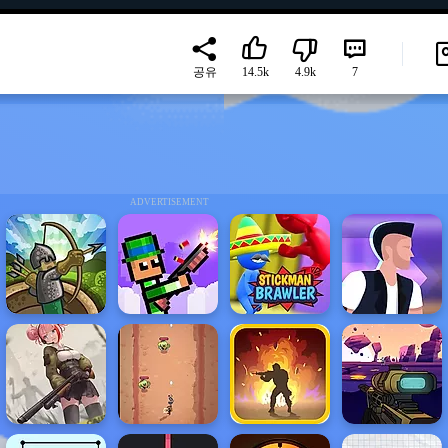
공유
14.5k
4.9k
7
ADVERTISEMENT