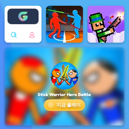
Enjoy4fun
Stick Warrior Hero Battle
지금 플레이