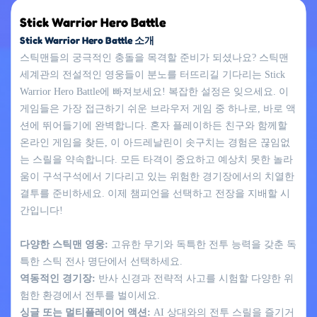
Stick Warrior Hero Battle
Stick Warrior Hero Battle 소개
스틱맨들의 궁극적인 충돌을 목격할 준비가 되셨나요? 스틱맨
세계관의 전설적인 영웅들이 분노를 터뜨리길 기다리는 Stick
Warrior Hero Battle에 빠져보세요! 복잡한 설정은 잊으세요. 이
게임들은 가장 접근하기 쉬운 브라우저 게임 중 하나로, 바로 액
션에 뛰어들기에 완벽합니다. 혼자 플레이하든 친구와 함께할
온라인 게임을 찾든, 이 아드레날린이 솟구치는 경험은 끊임없
는 스릴을 약속합니다. 모든 타격이 중요하고 예상치 못한 놀라
움이 구석구석에서 기다리고 있는 위험한 경기장에서의 치열한
결투를 준비하세요. 이제 챔피언을 선택하고 전장을 지배할 시
간입니다!
다양한 스틱맨 영웅:
고유한 무기와 독특한 전투 능력을 갖춘 독
특한 스틱 전사 명단에서 선택하세요.
역동적인 경기장:
반사 신경과 전략적 사고를 시험할 다양한 위
험한 환경에서 전투를 벌이세요.
싱글 또는 멀티플레이어 액션:
AI 상대와의 전투 스릴을 즐기거