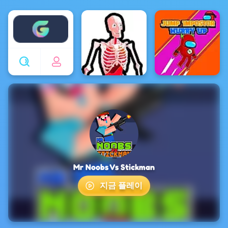
Enjoy4fun
Mr Noobs Vs Stickman
지금 플레이