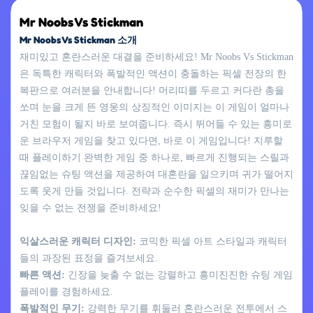
Mr Noobs Vs Stickman
Mr Noobs Vs Stickman 소개
재미있고 혼란스러운 대결을 준비하세요! Mr Noobs Vs Stickman
은 독특한 캐릭터와 폭발적인 액션이 충돌하는 픽셀 전장의 한
복판으로 여러분을 안내합니다! 머리띠를 두르고 커다란 총을
쏘며 눈을 크게 뜬 영웅의 상징적인 이미지는 이 게임이 얼마나
거친 모험이 될지 바로 보여줍니다. 즉시 뛰어들 수 있는 흥미로
운 브라우저 게임을 찾고 있다면, 바로 이 게임입니다! 지루할
때 플레이하기 완벽한 게임 중 하나로, 빠르게 진행되는 스릴과
끊임없는 슈팅 액션을 제공하여 대혼란을 일으키며 귀가 떨어지
도록 웃게 만들 것입니다. 전략과 순수한 픽셀의 재미가 만나는
잊을 수 없는 전쟁을 준비하세요!
익살스러운 캐릭터 디자인:
코믹한 픽셀 아트 스타일과 캐릭터
들의 과장된 표정을 즐겨보세요.
빠른 액션:
긴장을 늦출 수 없는 강렬하고 흥미진진한 슈팅 게임
플레이를 경험하세요.
폭발적인 무기:
강력한 무기를 휘둘러 혼란스러운 전투에서 스