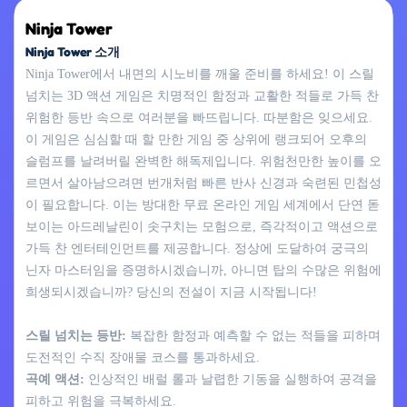
Ninja Tower
Ninja Tower 소개
Ninja Tower에서 내면의 시노비를 깨울 준비를 하세요! 이 스릴
넘치는 3D 액션 게임은 치명적인 함정과 교활한 적들로 가득 찬
위험한 등반 속으로 여러분을 빠뜨립니다. 따분함은 잊으세요.
이 게임은 심심할 때 할 만한 게임 중 상위에 랭크되어 오후의
슬럼프를 날려버릴 완벽한 해독제입니다. 위험천만한 높이를 오
르면서 살아남으려면 번개처럼 빠른 반사 신경과 숙련된 민첩성
이 필요합니다. 이는 방대한 무료 온라인 게임 세계에서 단연 돋
보이는 아드레날린이 솟구치는 모험으로, 즉각적이고 액션으로
가득 찬 엔터테인먼트를 제공합니다. 정상에 도달하여 궁극의
닌자 마스터임을 증명하시겠습니까, 아니면 탑의 수많은 위험에
희생되시겠습니까? 당신의 전설이 지금 시작됩니다!
스릴 넘치는 등반:
복잡한 함정과 예측할 수 없는 적들을 피하며
도전적인 수직 장애물 코스를 통과하세요.
곡예 액션:
인상적인 배럴 롤과 날렵한 기동을 실행하여 공격을
피하고 위험을 극복하세요.