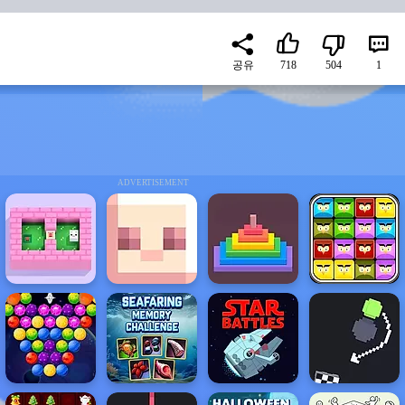
공유
718
504
1
ADVERTISEMENT