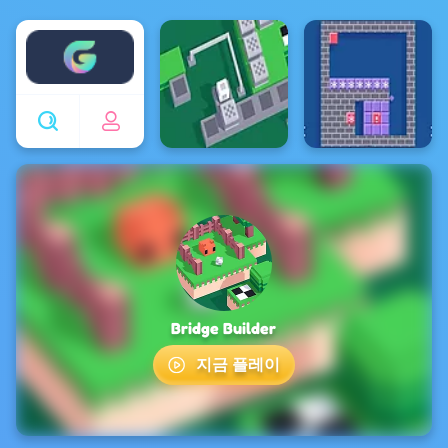
Enjoy4fun
Bridge Builder
지금 플레이