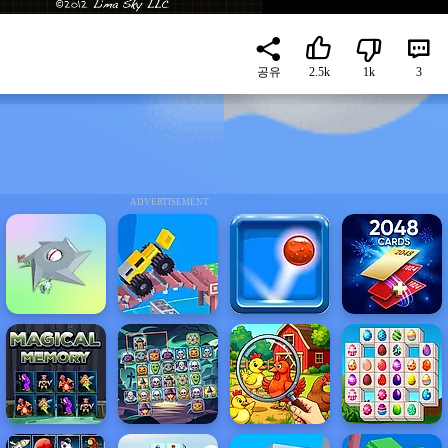
공유
2.5k
1k
3
ADVERTISEMENT