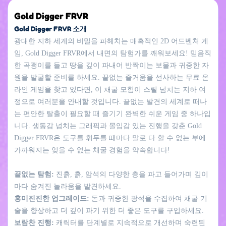
Gold Digger FRVR
Gold Digger FRVR 소개
광대한 지하 세계의 비밀을 파헤치는 매혹적인 2D 어드벤처 게
임, Gold Digger FRVR에서 내면의 탐험가를 깨워보세요! 믿음직
한 곡괭이를 들고 땅을 깊이 파내어 반짝이는 보물과 귀중한 자
원을 발굴할 준비를 하세요. 끝없는 즐거움을 선사하는 무료 온
라인 게임을 찾고 있다면, 이 채굴 모험이 스릴 넘치는 지하 여
정으로 여러분을 안내할 것입니다. 끝없는 발견의 세계로 떠나
는 편안한 탈출이 필요할 때 즐기기 완벽한 쉬운 게임 중 하나입
니다. 생동감 넘치는 그래픽과 몰입감 있는 진행을 갖춘 Gold
Digger FRVR은 도구를 휘두를 때마다 말로 다 할 수 없는 부에
가까워지는 잊을 수 없는 채굴 경험을 약속합니다!
끝없는 탐험:
진흙, 흙, 암석의 다양한 층을 파고 들어가며 깊이
마다 숨겨진 놀라움을 발견하세요.
흥미진진한 업그레이드:
돈과 귀중한 광석을 수집하여 채굴 기
술을 향상하고 더 깊이 파기 위한 더 좋은 도구를 구입하세요.
보람찬 진행:
캐릭터를 단계별로 지속적으로 개선하며 숙련된