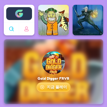
Enjoy4fun
Gold Digger FRVR
지금 플레이