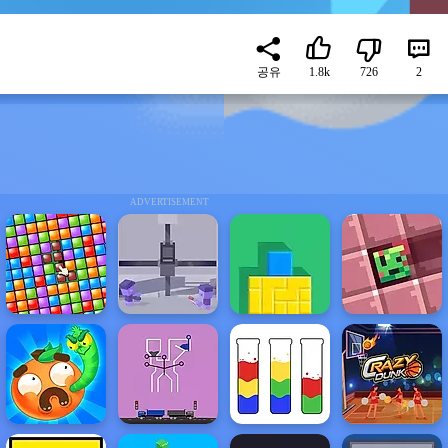
공유
1.8k
726
2
ADVERTISEMENT