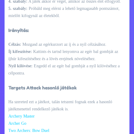
4. szabály:
A játék akkor ér véget, amikor az összes élet elfogyott.
5. szabály:
Próbáld meg elérni a lehető legmagasabb pontszámot,
mielőtt kifogynál az életekből.
Irányítás:
Célzás:
Mozgasd az egérkurzort az íj és a nyíl célzásához.
Íj kifeszítése:
Kattints és tartsd lenyomva az egér bal gombját az
íjhúr kifeszítéséhez és a lövés erejének növeléséhez.
Nyíl kilövése:
Engedd el az egér bal gombját a nyíl kilövéséhez a
célpontra.
Targets Attack hasonló játékok
Ha szereted ezt a játékot, talán tetszeni fognak ezek a hasonló
játékmenettel rendelkező játékok is.
Archery Master
Archer Go
Two Archers: Bow Duel