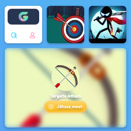
Enjoy4fun
Targets Attack
Játssz most