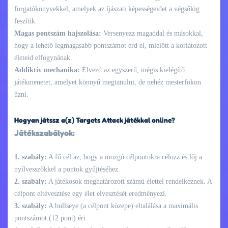
forgatókönyvekkel, amelyek az íjászati képességeidet a végsőkig
feszítik.
Magas pontszám hajszolása:
Versenyezz magaddal és másokkal,
hogy a lehető legmagasabb pontszámot érd el, mielőtt a korlátozott
életeid elfogynának.
Addiktív mechanika:
Élvezd az egyszerű, mégis kielégítő
játékmenetet, amelyet könnyű megtanulni, de nehéz mesterfokon
űzni.
Hogyan játssz a(z) Targets Attack játékkal online?
Játékszabályok:
1. szabály:
A fő cél az, hogy a mozgó célpontokra célozz és lőj a
nyílvesszőkkel a pontok gyűjtéséhez.
2. szabály:
A játékosok meghatározott számú élettel rendelkeznek. A
célpont eltévesztése egy élet elvesztését eredményezi.
3. szabály:
A bullseye (a célpont közepe) eltalálása a maximális
pontszámot (12 pont) éri.