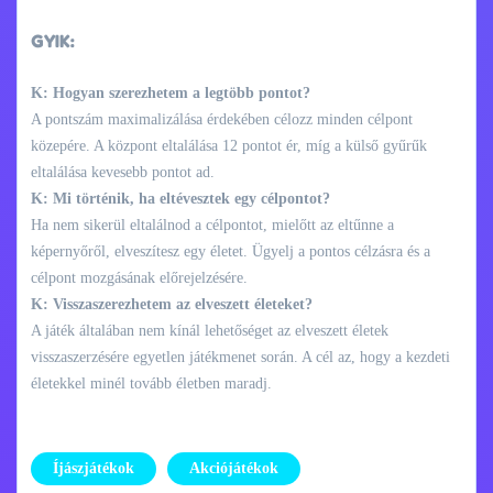
GYIK:
K: Hogyan szerezhetem a legtöbb pontot?
A pontszám maximalizálása érdekében célozz minden célpont
közepére. A központ eltalálása 12 pontot ér, míg a külső gyűrűk
eltalálása kevesebb pontot ad.
K: Mi történik, ha eltévesztek egy célpontot?
Ha nem sikerül eltalálnod a célpontot, mielőtt az eltűnne a
képernyőről, elveszítesz egy életet. Ügyelj a pontos célzásra és a
célpont mozgásának előrejelzésére.
K: Visszaszerezhetem az elveszett életeket?
A játék általában nem kínál lehetőséget az elveszett életek
visszaszerzésére egyetlen játékmenet során. A cél az, hogy a kezdeti
életekkel minél tovább életben maradj.
Íjászjátékok
Akciójátékok