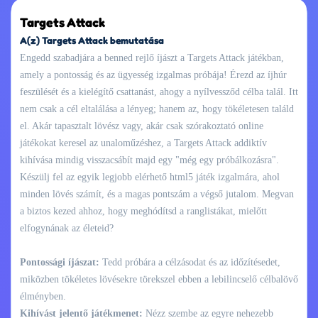
Targets Attack
A(z) Targets Attack bemutatása
Engedd szabadjára a benned rejlő íjászt a Targets Attack játékban,
amely a pontosság és az ügyesség izgalmas próbája! Érezd az íjhúr
feszülését és a kielégítő csattanást, ahogy a nyílvessződ célba talál. Itt
nem csak a cél eltalálása a lényeg; hanem az, hogy tökéletesen találd
el. Akár tapasztalt lövész vagy, akár csak szórakoztató online
játékokat keresel az unaloműzéshez, a Targets Attack addiktív
kihívása mindig visszacsábít majd egy "még egy próbálkozásra".
Készülj fel az egyik legjobb elérhető html5 játék izgalmára, ahol
minden lövés számít, és a magas pontszám a végső jutalom. Megvan
a biztos kezed ahhoz, hogy meghódítsd a ranglistákat, mielőtt
elfogynának az életeid?
Pontossági íjászat:
Tedd próbára a célzásodat és az időzítésedet,
miközben tökéletes lövésekre törekszel ebben a lebilincselő célbalövő
élményben.
Kihívást jelentő játékmenet:
Nézz szembe az egyre nehezebb