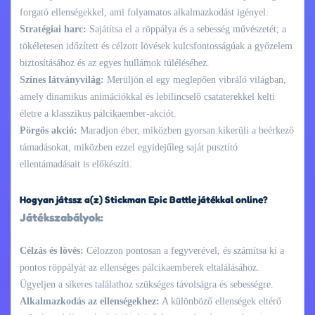
forgató ellenségekkel, ami folyamatos alkalmazkodást igényel.
Stratégiai harc:
Sajátítsa el a röppálya és a sebesség művészetét; a
tökéletesen időzített és célzott lövések kulcsfontosságúak a győzelem
biztosításához és az egyes hullámok túléléséhez.
Színes látványvilág:
Merüljön el egy meglepően vibráló világban,
amely dinamikus animációkkal és lebilincselő csataterekkel kelti
életre a klasszikus pálcikaember-akciót.
Pörgős akció:
Maradjon éber, miközben gyorsan kikerüli a beérkező
támadásokat, miközben ezzel egyidejűleg saját pusztító
ellentámadásait is előkészíti.
Hogyan játssz a(z) Stickman Epic Battle játékkal online?
Játékszabályok:
Célzás és lövés:
Célozzon pontosan a fegyverével, és számítsa ki a
pontos röppályát az ellenséges pálcikaemberek eltalálásához.
Ügyeljen a sikeres találathoz szükséges távolságra és sebességre.
Alkalmazkodás az ellenségekhez:
A különböző ellenségek eltérő