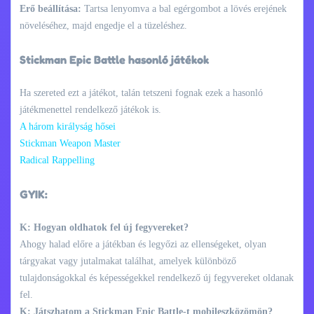
Erő beállítása:
Tartsa lenyomva a bal egérgombot a lövés erejének
növeléséhez, majd engedje el a tüzeléshez.
Stickman Epic Battle hasonló játékok
Ha szereted ezt a játékot, talán tetszeni fognak ezek a hasonló
játékmenettel rendelkező játékok is.
A három királyság hősei
Stickman Weapon Master
Radical Rappelling
GYIK:
K: Hogyan oldhatok fel új fegyvereket?
Ahogy halad előre a játékban és legyőzi az ellenségeket, olyan
tárgyakat vagy jutalmakat találhat, amelyek különböző
tulajdonságokkal és képességekkel rendelkező új fegyvereket oldanak
fel.
K: Játszhatom a Stickman Epic Battle-t mobileszközömön?