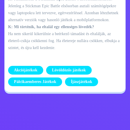
Jelenleg a Stickman Epic Battle elsősorban asztali számítógépekre
vagy laptopokra lett tervezve, egérvezérléssel. Azonban létezhetnek
alternatív verziók vagy hasonló játékok a mobilplatformokon.
K: Mi történik, ha eltalál egy ellenséges lövedék?
Ha nem sikerül kikerülnie a beérkező támadást és eltalálják, az
életerő-csíkja csökkenni fog. Ha életereje nullára csökken, elbukja a
szintet, és újra kell kezdenie.
Akciójátékok
Lövöldözős játékok
Pálcikaemberes Játékok
Íjászjátékok
Adatvédelmi
Lépj kapcsolatba
szabályzat
velem