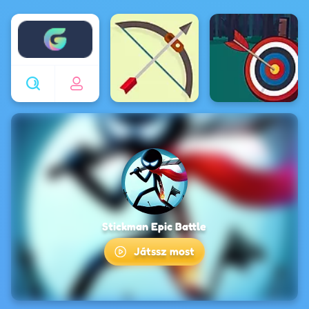
Enjoy4fun
Stickman Epic Battle
Játssz most