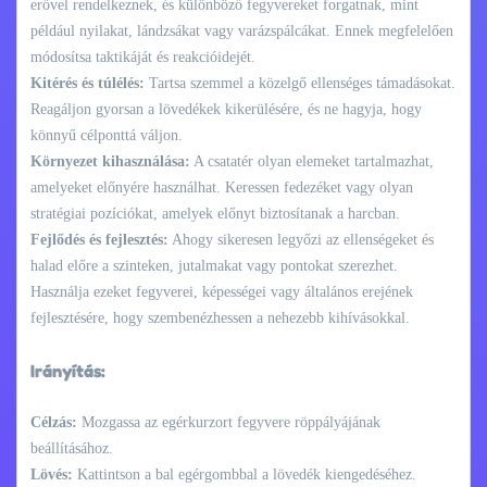
erővel rendelkeznek, és különböző fegyvereket forgatnak, mint
például nyilakat, lándzsákat vagy varázspálcákat. Ennek megfelelően
módosítsa taktikáját és reakcióidejét.
Kitérés és túlélés:
Tartsa szemmel a közelgő ellenséges támadásokat.
Reagáljon gyorsan a lövedékek kikerülésére, és ne hagyja, hogy
könnyű célponttá váljon.
Környezet kihasználása:
A csatatér olyan elemeket tartalmazhat,
amelyeket előnyére használhat. Keressen fedezéket vagy olyan
stratégiai pozíciókat, amelyek előnyt biztosítanak a harcban.
Fejlődés és fejlesztés:
Ahogy sikeresen legyőzi az ellenségeket és
halad előre a szinteken, jutalmakat vagy pontokat szerezhet.
Használja ezeket fegyverei, képességei vagy általános erejének
fejlesztésére, hogy szembenézhessen a nehezebb kihívásokkal.
Irányítás:
Célzás:
Mozgassa az egérkurzort fegyvere röppályájának
beállításához.
Lövés:
Kattintson a bal egérgombbal a lövedék kiengedéséhez.