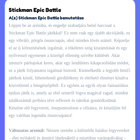
Stickman Epic Battle
A(z) Stickman Epic Battle bemutatása
Lépjen be az arénába, és engedje szabadjára belső harcosát a
Stickman Epic Battle játékkal! Ez nem csak egy újabb akciójáték; ez
egy vibráló, pörgős összecsapás, ahol minden lövés számít. Képzelje
el az íj kifeszítésének izgalmát, a tökéletes szög kiszámítását és egy
nyílvessző egyenesen a közelgő ellenség szívébe küldését. Akár
intenzív párbajokat keres, akár egy lendületes kikapcsolódási módot,
ez a játék folyamatos izgalmat biztosít. Kiemelkedik a legjobb html5
játékok közül, hihetetlenül gördülékeny és elérhető élményt kínálva
közvetlenül a böngészőjéből. Ez egyben az egyik olyan fantasztikus
epikus játék is, amely az első szintről fogva magával ragad, minden
találkozásnál próbára téve reflexeit és taktikai gondolkodását.
Készítse elő fegyvereit, összpontosítson a célzásra, és készüljön fel
egy valóban legendás összecsapásra!
Változatos arzenál:
Nézzen szembe a különféle halálos fegyvereket
– éles nyilaktól és átszúró lándzsáktól a misztikus varázspálcákig –