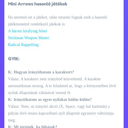
Mini Arrows hasonló játékok
Ha szereted ezt a játékot, talán tetszeni fognak ezek a hasonló
játékmenettel rendelkező játékok is.
A három királyság hősei
Stickman Weapon Master
Radical Rappelling
GYIK:
K: Hogyan irányíthatom a karaktert?
Válasz: A karaktert nem irányítod közvetlenül. A karakter
automatikusan mozog. A te feladatod az, hogy a környezetben lévő
nyilak állapotának váltásával vezesd őt.
K: Irányíthatom az egyes nyilakat külön-külön?
Válasz: Nem, az irányító akció (X, Space, vagy bal kattintás) a
pályán lévő összes kapcsolható nyíl állapotát egyszerre változtatja
meg.
K: Mi történik, ha hibázok?