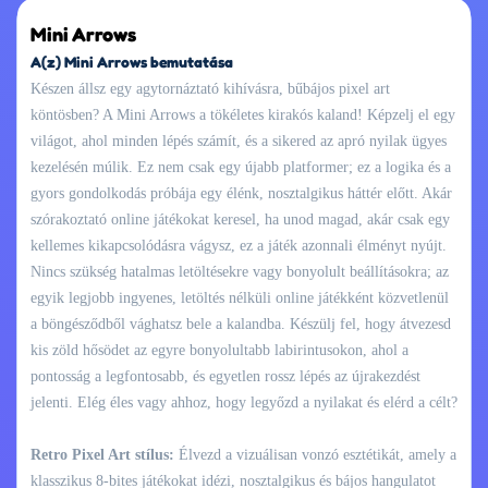
Mini Arrows
A(z) Mini Arrows bemutatása
Készen állsz egy agytornáztató kihívásra, bűbájos pixel art
köntösben? A Mini Arrows a tökéletes kirakós kaland! Képzelj el egy
világot, ahol minden lépés számít, és a sikered az apró nyilak ügyes
kezelésén múlik. Ez nem csak egy újabb platformer; ez a logika és a
gyors gondolkodás próbája egy élénk, nosztalgikus háttér előtt. Akár
szórakoztató online játékokat keresel, ha unod magad, akár csak egy
kellemes kikapcsolódásra vágysz, ez a játék azonnali élményt nyújt.
Nincs szükség hatalmas letöltésekre vagy bonyolult beállításokra; az
egyik legjobb ingyenes, letöltés nélküli online játékként közvetlenül
a böngésződből vághatsz bele a kalandba. Készülj fel, hogy átvezesd
kis zöld hősödet az egyre bonyolultabb labirintusokon, ahol a
pontosság a legfontosabb, és egyetlen rossz lépés az újrakezdést
jelenti. Elég éles vagy ahhoz, hogy legyőzd a nyilakat és elérd a célt?
Retro Pixel Art stílus:
Élvezd a vizuálisan vonzó esztétikát, amely a
klasszikus 8-bites játékokat idézi, nosztalgikus és bájos hangulatot