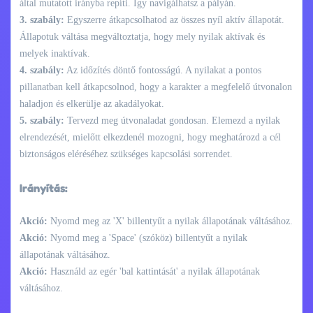
által mutatott irányba repíti. Így navigálhatsz a pályán.
3. szabály:
Egyszerre átkapcsolhatod az összes nyíl aktív állapotát.
Állapotuk váltása megváltoztatja, hogy mely nyilak aktívak és
melyek inaktívak.
4. szabály:
Az időzítés döntő fontosságú. A nyilakat a pontos
pillanatban kell átkapcsolnod, hogy a karakter a megfelelő útvonalon
haladjon és elkerülje az akadályokat.
5. szabály:
Tervezd meg útvonaladat gondosan. Elemezd a nyilak
elrendezését, mielőtt elkezdenél mozogni, hogy meghatározd a cél
biztonságos eléréséhez szükséges kapcsolási sorrendet.
Irányítás:
Akció:
Nyomd meg az 'X' billentyűt a nyilak állapotának váltásához.
Akció:
Nyomd meg a 'Space' (szóköz) billentyűt a nyilak
állapotának váltásához.
Akció:
Használd az egér 'bal kattintását' a nyilak állapotának
váltásához.