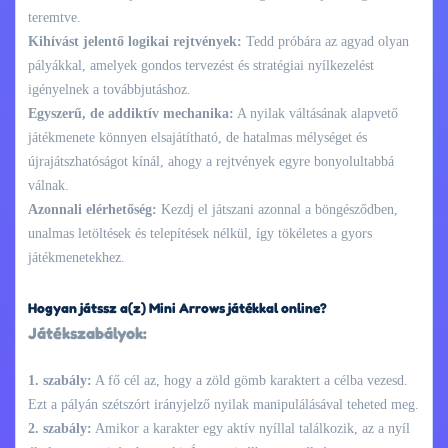
teremtve.
Kihívást jelentő logikai rejtvények:
Tedd próbára az agyad olyan
pályákkal, amelyek gondos tervezést és stratégiai nyílkezelést
igényelnek a továbbjutáshoz.
Egyszerű, de addiktív mechanika:
A nyilak váltásának alapvető
játékmenete könnyen elsajátítható, de hatalmas mélységet és
újrajátszhatóságot kínál, ahogy a rejtvények egyre bonyolultabbá
válnak.
Azonnali elérhetőség:
Kezdj el játszani azonnal a böngésződben,
unalmas letöltések és telepítések nélkül, így tökéletes a gyors
játékmenetekhez.
Hogyan játssz a(z) Mini Arrows játékkal online?
Játékszabályok:
1. szabály:
A fő cél az, hogy a zöld gömb karaktert a célba vezesd.
Ezt a pályán szétszórt irányjelző nyilak manipulálásával teheted meg.
2. szabály:
Amikor a karakter egy aktív nyíllal találkozik, az a nyíl