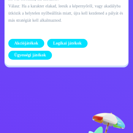
Válasz: Ha a karakter elakad, leesik a képernyőről, vagy akadályba
ütközik a helytelen nyílbeállítás miatt, újra kell kezdened a pályát és
más stratégiát kell alkalmaznod.
Akciójátékok
Logikai játékok
Ügyességi játékok
Adatvédelmi
Lépj kapcsolatba
szabályzat
velem
Kids
Magyar