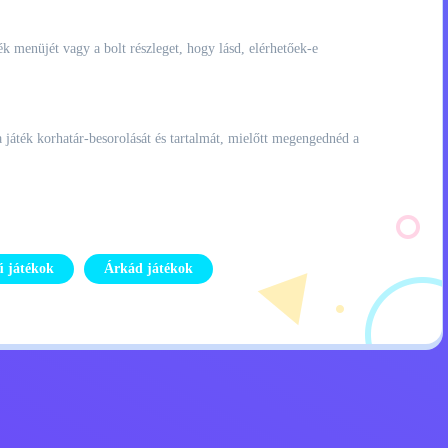
ék menüjét vagy a bolt részleget, hogy lásd, elérhetőek-e
 a játék korhatár-besorolását és tartalmát, mielőtt megengednéd a
ű játékok
Árkád játékok