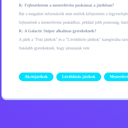
K: Fejleszthetem a mesterlövész puskámat a játékban?
Bár a megadott információk nem említik kifejezetten a fegyverfejles
fejlesztések a mesterlövész puskádhoz, például jobb pontosság, ható
K: A Galactic Sniper alkalmas gyerekeknek?
A játék a "Fiús játékok" és a "Lövöldözős játékok" kategóriába tarto
fiatalabb gyerekeknek, hogy játsszanak vele.
Akciójátékok
Lövöldözős játékok
Mesterlövé