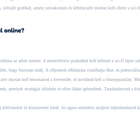
, stilizált grafikát, amely szórakoztató és lebilincselő módon kelti életre a sci-f
l online?
vidálása az adott szinten. A mesterlövész puskáddal kell lelőnöd a sci-fi tájon szé
tt, hogy biztosan találj. A célpontok elhibázása riaszthatja őket, és potenciálisa
ért okosan kell beosztanod a lövéseidet, és kerülnöd kell a lőszerpazarlást. Mi
, amelyek stratégiai időzítést és előre látást igényelnek. Tanulmányozd a kör
kihívásokat és környezetet kínál. Az egyes szinteken nyújtott teljesítményed h