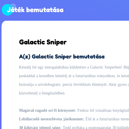
Játék bemutatása
Galactic Sniper
A(z) Galactic Sniper bemutatása
Készülj fel egy intergalaktikus küldetésre a Galactic Sniperben! Búj
puskáddal a kezedben kémlelj át a futurisztikus irányzékon, és készí
biztosítja a szívdobogtató, precíz lövöldözés élményét. Akár gyors 
közvetlenül a böngésződben.
Magával ragadó sci-fi környezet:
Fedezz fel vizuálisan lenyűgöző
Lebilincselő mesterlövész játékmenet:
Éld át a futurisztikus mest
30 kihívást jelentő szint:
Tedd próbára a pontosságodat 30 különböz