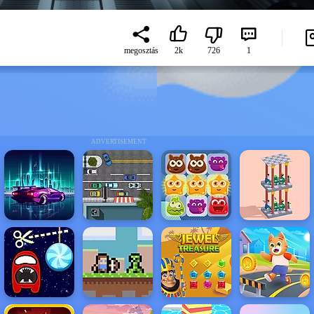
megosztás
2k
726
1
ADVERTISEMENT