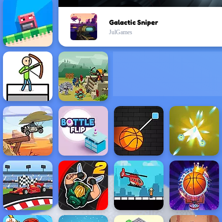
Galactic Sniper
JulGames