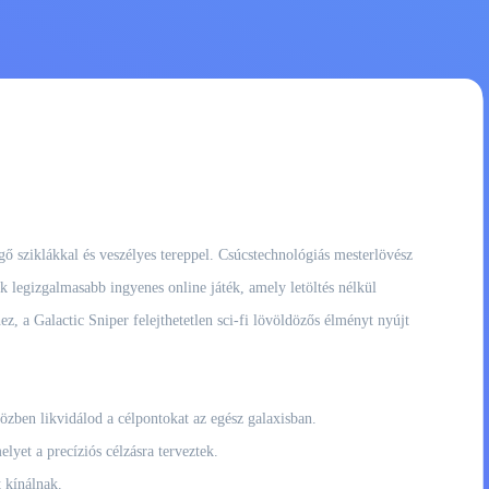
egő sziklákkal és veszélyes tereppel. Csúcstechnológiás mesterlövész
ik legizgalmasabb ingyenes online játék, amely letöltés nélkül
z, a Galactic Sniper felejthetetlen sci-fi lövöldözős élményt nyújt
özben likvidálod a célpontokat az egész galaxisban.
elyet a precíziós célzásra terveztek.
 kínálnak.