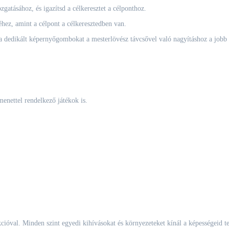
atásához, és igazítsd a célkeresztet a célponthoz.
hez, amint a célpont a célkeresztedben van.
 a dedikált képernyőgombokat a mesterlövész távcsővel való nagyításhoz a jobb
menettel rendelkező játékok is.
akcióval. Minden szint egyedi kihívásokat és környezeteket kínál a képességeid te