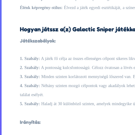
Élénk képregény-stílus:
Élvezd a játék egyedi esztétikáját, a színes
Hogyan játssz a(z) Galactic Sniper játékka
Játékszabályok:
1. Szabály:
A játék fő célja az összes ellenséges célpont sikeres lik
2. Szabály:
A pontosság kulcsfontosságú. Célozz óvatosan a lövés elő
3. Szabály:
Minden szinten korlátozott mennyiségű lőszered van. Ez
4. Szabály:
Néhány szinten mozgó célpontok vagy akadályok lehetnek
találat esélyét.
5. Szabály:
Haladj át 30 különböző szinten, amelyek mindegyike új 
Irányítás: