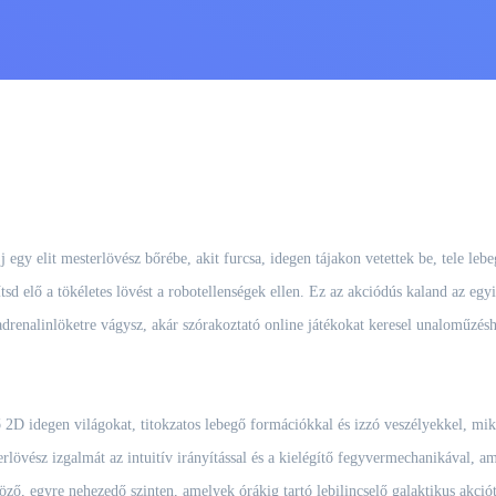
j egy elit mesterlövész bőrébe, akit furcsa, idegen tájakon vetettek be, tele leb
tsd elő a tökéletes lövést a robotellenségek ellen. Ez az akciódús kaland az egy
adrenalinlöketre vágysz, akár szórakoztató online játékokat keresel unaloműzéshe
 2D idegen világokat, titokzatos lebegő formációkkal és izzó veszélyekkel, mik
erlövész izgalmát az intuitív irányítással és a kielégítő fegyvermechanikával, am
ő, egyre nehezedő szinten, amelyek órákig tartó lebilincselő galaktikus akciót