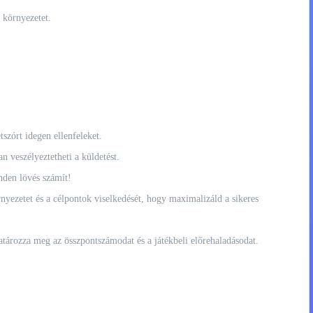
i környezetet.
tszórt idegen ellenfeleket.
n veszélyeztetheti a küldetést.
nden lövés számít!
nyezetet és a célpontok viselkedését, hogy maximalizáld a sikeres
atározza meg az összpontszámodat és a játékbeli előrehaladásodat.