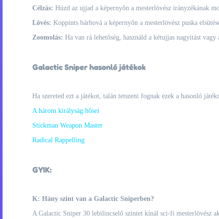
Célzás:
Húzd az ujjad a képernyőn a mesterlövész irányzékának mozg
Lövés:
Koppints bárhová a képernyőn a mesterlövész puska elsütésé
Zoomolás:
Ha van rá lehetőség, használd a kétujjas nagyítást vagy
Galactic Sniper hasonló játékok
Ha szereted ezt a játékot, talán tetszeni fognak ezek a hasonló játék
A három királyság hősei
Stickman Weapon Master
Radical Rappelling
GYIK:
K: Hány szint van a Galactic Sniperben?
A Galactic Sniper 30 lebilincselő szintet kínál sci-fi mesterlövész 