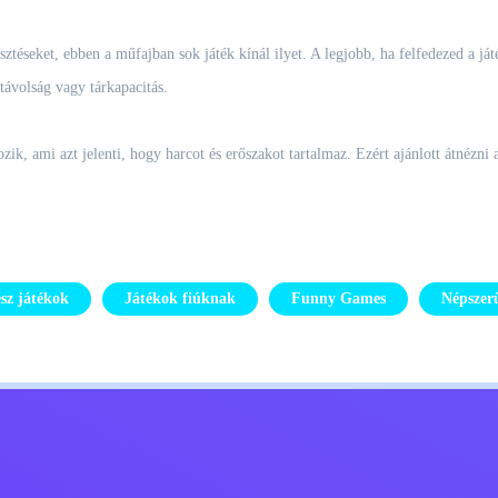
ztéseket, ebben a műfajban sok játék kínál ilyet. A legjobb, ha felfedezed a ját
távolság vagy tárkapacitás.
zik, ami azt jelenti, hogy harcot és erőszakot tartalmaz. Ezért ajánlott átnézni
sz játékok
Játékok fiúknak
Funny Games
Népszer