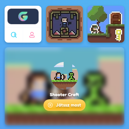
Enjoy4fun
Shooter Craft
Játssz most