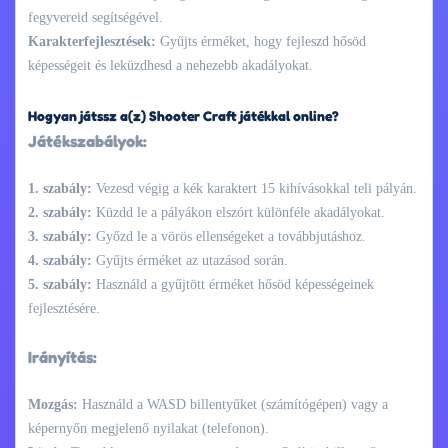
fegyvereid segítségével.
Karakterfejlesztések:
Gyűjts érméket, hogy fejleszd hősöd
képességeit és leküzdhesd a nehezebb akadályokat.
Hogyan játssz a(z) Shooter Craft játékkal online?
Játékszabályok:
1. szabály:
Vezesd végig a kék karaktert 15 kihívásokkal teli pályán.
2. szabály:
Küzdd le a pályákon elszórt különféle akadályokat.
3. szabály:
Győzd le a vörös ellenségeket a továbbjutáshoz.
4. szabály:
Gyűjts érméket az utazásod során.
5. szabály:
Használd a gyűjtött érméket hősöd képességeinek
fejlesztésére.
Irányítás:
Mozgás:
Használd a WASD billentyűket (számítógépen) vagy a
képernyőn megjelenő nyilakat (telefonon).