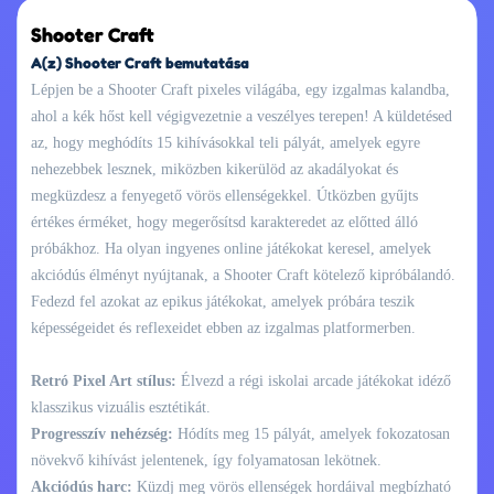
Shooter Craft
A(z) Shooter Craft bemutatása
Lépjen be a Shooter Craft pixeles világába, egy izgalmas kalandba,
ahol a kék hőst kell végigvezetnie a veszélyes terepen! A küldetésed
az, hogy meghódíts 15 kihívásokkal teli pályát, amelyek egyre
nehezebbek lesznek, miközben kikerülöd az akadályokat és
megküzdesz a fenyegető vörös ellenségekkel. Útközben gyűjts
értékes érméket, hogy megerősítsd karakteredet az előtted álló
próbákhoz. Ha olyan ingyenes online játékokat keresel, amelyek
akciódús élményt nyújtanak, a Shooter Craft kötelező kipróbálandó.
Fedezd fel azokat az epikus játékokat, amelyek próbára teszik
képességeidet és reflexeidet ebben az izgalmas platformerben.
Retró Pixel Art stílus:
Élvezd a régi iskolai arcade játékokat idéző
klasszikus vizuális esztétikát.
Progresszív nehézség:
Hódíts meg 15 pályát, amelyek fokozatosan
növekvő kihívást jelentenek, így folyamatosan lekötnek.
Akciódús harc:
Küzdj meg vörös ellenségek hordáival megbízható