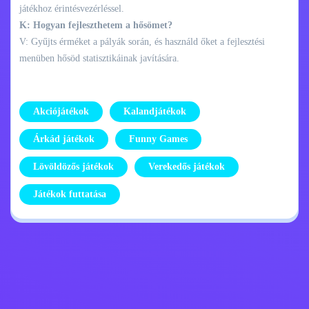
játékhoz érintésvezérléssel.
K: Hogyan fejleszthetem a hősömet?
V: Gyűjts érméket a pályák során, és használd őket a fejlesztési
menüben hősöd statisztikáinak javítására.
Akciójátékok
Kalandjátékok
Árkád játékok
Funny Games
Lövöldözős játékok
Verekedős játékok
Játékok futtatása
Adatvédelmi
Lépj kapcsolatba
szabályzat
velem