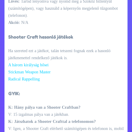
Lövés:
Tartsd lenyomva vagy nyomd meg a Szóköz billentyűt
(számítógépen), vagy használd a képernyőn megjelenő tűzgombot
(telefonon).
Akció:
N/A
Shooter Craft hasonló játékok
Ha szereted ezt a játékot, talán tetszeni fognak ezek a hasonló
játékmenettel rendelkező játékok is.
A három királyság hősei
Stickman Weapon Master
Radical Rappelling
GYIK:
K: Hány pálya van a Shooter Craftban?
V: 15 izgalmas pálya van a játékban.
K: Játszhatok a Shooter Crafttal a telefonomon?
V: Igen, a Shooter Craft elérhető számítógépen és telefonon is, mobil