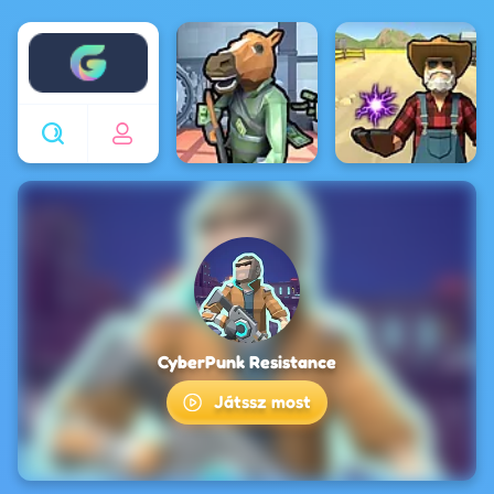
Enjoy4fun
CyberPunk Resistance
Játssz most