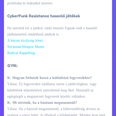
profilodat és fedezéket keresve.
CyberPunk Resistance hasonló játékok
Ha szereted ezt a játékot, talán tetszeni fognak ezek a hasonló
játékmenettel rendelkező játékok is.
A három királyság hősei
Stickman Weapon Master
Radical Rappelling
GYIK:
K: Hogyan férhetek hozzá a különböző fegyverekhez?
Válasz: Új fegyvereket találhatsz szerte a játékvilágban, vagy
küldetések teljesítésével szerezheted meg őket. Használd az
egérgörgőt a megszerzett fegyverek közötti váltáshoz.
K: Mi történik, ha a bázisom megsemmisül?
Válasz: Ha a bázisod megsemmisül, a kiberrendőrség átveszi az
uralmat a város felett, és elbukod a küldetésedet. Minden áron meg