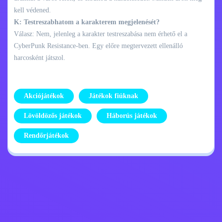
kell védened.
K: Testreszabhatom a karakterem megjelenését?
Válasz: Nem, jelenleg a karakter testreszabása nem érhető el a
CyberPunk Resistance-ben. Egy előre megtervezett ellenálló
harcosként játszol.
Akciójátékok
Játékok fiúknak
Lövöldözős játékok
Háborús játékok
Rendőrjátékok
Adatvédelmi
Lépj kapcsolatba
szabályzat
velem