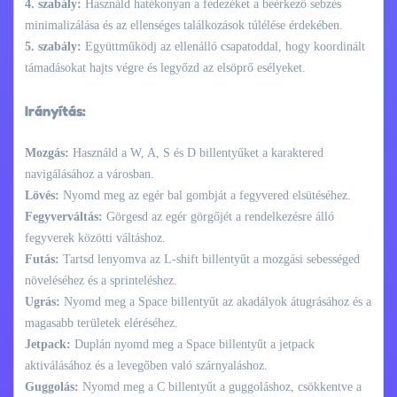
4. szabály:
Használd hatékonyan a fedezéket a beérkező sebzés
minimalizálása és az ellenséges találkozások túlélése érdekében.
5. szabály:
Együttműködj az ellenálló csapatoddal, hogy koordinált
támadásokat hajts végre és legyőzd az elsöprő esélyeket.
Irányítás:
Mozgás:
Használd a W, A, S és D billentyűket a karaktered
navigálásához a városban.
Lövés:
Nyomd meg az egér bal gombját a fegyvered elsütéséhez.
Fegyverváltás:
Görgesd az egér görgőjét a rendelkezésre álló
fegyverek közötti váltáshoz.
Futás:
Tartsd lenyomva az L-shift billentyűt a mozgási sebességed
növeléséhez és a sprinteléshez.
Ugrás:
Nyomd meg a Space billentyűt az akadályok átugrásához és a
magasabb területek eléréséhez.
Jetpack:
Duplán nyomd meg a Space billentyűt a jetpack
aktiválásához és a levegőben való szárnyaláshoz.
Guggolás:
Nyomd meg a C billentyűt a guggoláshoz, csökkentve a