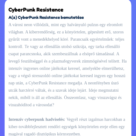
CyberPunk Resistance
A(z) CyberPunk Resistance bemutatása
A városi neon villódzik, mint egy halványuló pulzus egy elromlott
világban. A kiberrendőrség, ez a könyörtelen, gépesített erő, szoros
gyűrűt vont a menedékhelyed köré. Parancsaik egyértelműek: teljes
kontroll. Te vagy az ellenállás utolsó szikrája, egy tarka ellenálló
csapat parancsnoka, akik szembeszállnak a elsöprő támadással. A
levegő feszültséggel és a plazmafegyverek zümmögésével telített. Ha
intenzív ingyenes online játékokat keresel, amelyekbe elmerülhetsz,
vagy a végső stresszoldó online játékokat keresed ingyen egy hosszú
nap után, a CyberPunk Resistance megadja. A neonfényben úszó
utcák harctérré váltak, és a szavak ideje lejárt. Ideje megmutatni
nekik, miből is áll az ellenállás. Összeomlasz, vagy visszavágsz és
visszahódítod a városodat?
Intenzív cyberpunk hadviselés:
Vegyél részt izgalmas harcokban a
kiber-továbbfejlesztett rendőri egységek könyörtelen ereje ellen egy
magával ragadó disztópikus környezetben.