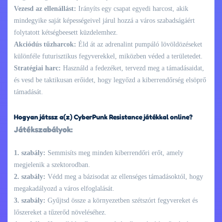
Vezesd az ellenállást:
Irányíts egy csapat egyedi harcost, akik
mindegyike saját képességeivel járul hozzá a város szabadságáért
folytatott kétségbeesett küzdelemhez.
Akciódús tűzharcok:
Éld át az adrenalint pumpáló lövöldözéseket
különféle futurisztikus fegyverekkel, miközben véded a területedet.
Stratégiai harc:
Használd a fedezéket, tervezd meg a támadásaidat,
és vesd be taktikusan erőidet, hogy legyőzd a kiberrendőrség elsöprő
támadását.
Hogyan játssz a(z) CyberPunk Resistance játékkal online?
Játékszabályok:
1. szabály:
Semmisíts meg minden kiberrendőri erőt, amely
megjelenik a szektorodban.
2. szabály:
Védd meg a bázisodat az ellenséges támadásoktól, hogy
megakadályozd a város elfoglalását.
3. szabály:
Gyűjtsd össze a környezetben szétszórt fegyvereket és
lőszereket a tűzerőd növeléséhez.