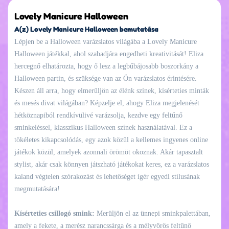
Lovely Manicure Halloween
A(z) Lovely Manicure Halloween bemutatása
Lépjen be a Halloween varázslatos világába a Lovely Manicure
Halloween játékkal, ahol szabadjára engedheti kreativitását! Eliza
hercegnő elhatározta, hogy ő lesz a legbűbájosabb boszorkány a
Halloween partin, és szüksége van az Ön varázslatos érintésére.
Készen áll arra, hogy elmerüljön az élénk színek, kísérteties minták
és mesés divat világában? Képzelje el, ahogy Eliza megjelenését
hétköznapiból rendkívülivé varázsolja, kezdve egy feltűnő
sminkeléssel, klasszikus Halloween színek használatával. Ez a
tökéletes kikapcsolódás, egy azok közül a kellemes ingyenes online
játékok közül, amelyek azonnali örömöt okoznak. Akár tapasztalt
stylist, akár csak könnyen játszható játékokat keres, ez a varázslatos
kaland végtelen szórakozást és lehetőséget ígér egyedi stílusának
megmutatására!
Kísérteties csillogó smink:
Merüljön el az ünnepi sminkpalettában,
amely a fekete, a merész narancssárga és a mélyvörös feltűnő