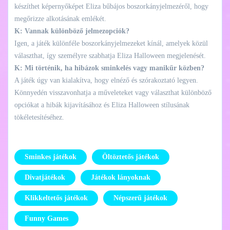
készíthet képernyőképet Eliza bűbájos boszorkányjelmezéről, hogy
megőrizze alkotásának emlékét.
K: Vannak különböző jelmezopciók?
Igen, a játék különféle boszorkányjelmezeket kínál, amelyek közül
választhat, így személyre szabhatja Eliza Halloween megjelenését.
K: Mi történik, ha hibázok sminkelés vagy manikűr közben?
A játék úgy van kialakítva, hogy elnéző és szórakoztató legyen.
Könnyedén visszavonhatja a műveleteket vagy választhat különböző
opciókat a hibák kijavításához és Eliza Halloween stílusának
tökéletesítéséhez.
Sminkes játékok
Öltöztetős játékok
Divatjátékok
Játékok lányoknak
Klikkeltetős játékok
Népszerű játékok
Funny Games