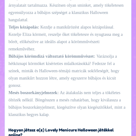
árnyalatait tartalmazza. Készítsen olyan sminket, amely tökéletesen
egyensúlyozza a bűbájos szépséget a klasszikus Halloween
hangulattal.
Teljes kézápolás:
Kezdje a manikűrözést alapos kézápolással.
Kezelje Eliza körmeit, reszelje őket tökéletesre és nyugtassa meg a
bőrét, előkészítve az ideális alapot a körömművészeti
remekművéhez.
Bűbájos körömdizá változtató körömművészet:
Varázsolja a
hétköznapi körmöket kísérteties műalkotásokká! Fedezze fel a
színek, minták és Halloween-témájú matricák sokféleségét, hogy
olyan manikűrt hozzon létre, amely egyszerre bűbájos és kicsit
gonosz.
Mesés boszorkányjelmezek:
Az átalakulás nem teljes a tökéletes
öltözék nélkül. Böngésszen a mesés ruhatárban, hogy kiválassza a
bűbájos boszorkányjelmezt, kiegészítve olyan kiegészítőkkel, mint a
klasszikus hegyes kalap.
Hogyan játssz a(z) Lovely Manicure Halloween játékkal
online?