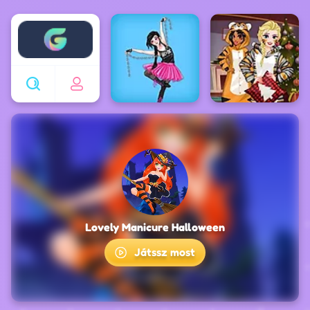
Enjoy4fun
Lovely Manicure Halloween
Játssz most