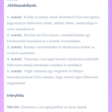
Játékszabályok:
1. szabály:
Kezdje az ünnepi smink felvitelével Eliza hercegnőre,
hagyományos Halloween színek, például fekete, narancssárga és
vörös használatával.
2. szabály:
Készítse elő Eliza kezeit a manikűrözéshez egy
körömreszelő használatával a körmök formázásához.
3. szabály:
Kezelje a körömhibákat és alkalmazzon krémet az
irritáció enyhítésére.
4. szabály:
Varázsolja a hercegnő körmeit műalkotássá különféle
Halloween-témájú körömlakk színekkel és mintákkal.
5. szabály:
Végül válasszon egy megfelelő és bűbájos
boszorkányjelmezt Eliza számára, hogy teljessé tegye Halloween
megjelenését.
Irányítás:
Művelet:
Kattintson a bal egérgombbal az olyan elemek