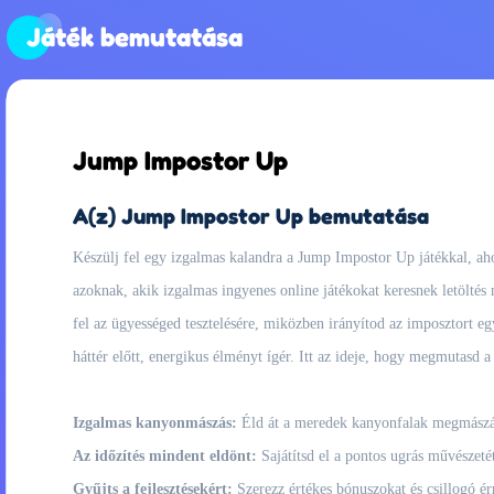
Játék bemutatása
Jump Impostor Up
A(z) Jump Impostor Up bemutatása
Készülj fel egy izgalmas kalandra a Jump Impostor Up játékkal, aho
azoknak, akik izgalmas ingyenes online játékokat keresnek letöltés 
fel az ügyességed tesztelésére, miközben irányítod az imposztort eg
háttér előtt, energikus élményt ígér. Itt az ideje, hogy megmutasd 
Izgalmas kanyonmászás:
Éld át a meredek kanyonfalak megmászás
Az időzítés mindent eldönt:
Sajátítsd el a pontos ugrás művészetét
Gyűjts a fejlesztésekért:
Szerezz értékes bónuszokat és csillogó ér