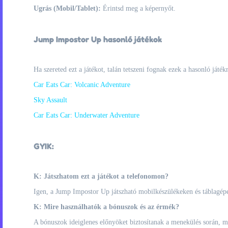
Ugrás (Mobil/Tablet):
Érintsd meg a képernyőt.
Jump Impostor Up hasonló játékok
Ha szereted ezt a játékot, talán tetszeni fognak ezek a hasonló játék
Car Eats Car: Volcanic Adventure
Sky Assault
Car Eats Car: Underwater Adventure
GYIK:
K: Játszhatom ezt a játékot a telefonomon?
Igen, a Jump Impostor Up játszható mobilkészülékeken és táblagépe
K: Mire használhatók a bónuszok és az érmék?
A bónuszok ideiglenes előnyöket biztosítanak a menekülés során, m