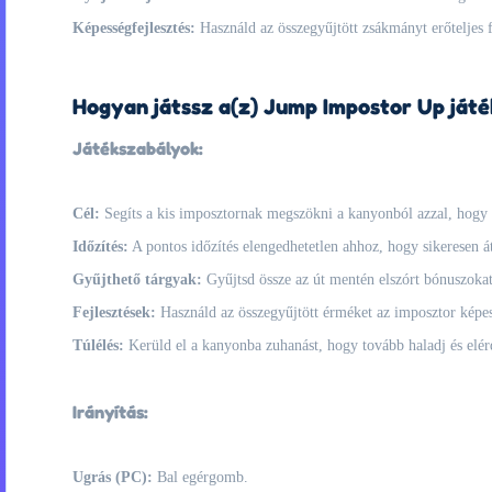
Képességfejlesztés:
Használd az összegyűjtött zsákmányt erőteljes f
Hogyan játssz a(z) Jump Impostor Up játé
Játékszabályok:
Cél:
Segíts a kis imposztornak megszökni a kanyonból azzal, hogy 
Időzítés:
A pontos időzítés elengedhetetlen ahhoz, hogy sikeresen á
Gyűjthető tárgyak:
Gyűjtsd össze az út mentén elszórt bónuszokat
Fejlesztések:
Használd az összegyűjtött érméket az imposztor képess
Túlélés:
Kerüld el a kanyonba zuhanást, hogy tovább haladj és elér
Irányítás:
Ugrás (PC):
Bal egérgomb.