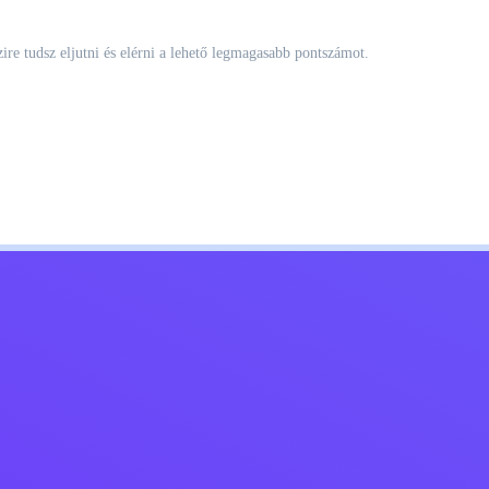
ire tudsz eljutni és elérni a lehető legmagasabb pontszámot.
Kids
Lépj kapcsolatba velem
Magyar