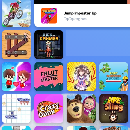
Jump Impostor Up
TapTapking.com