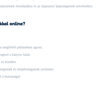
ejlesztések feloldásához és az imposztor képességeinek növeléséhez.
kkal online?
a megfelelő pillanatban ugrasz.
tugord a kanyon falait.
 és érméket.
égeinek és tulajdonságainak javítására.
d a biztonságot.