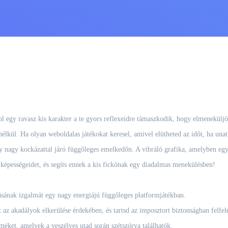
l egy ravasz kis karakter a te gyors reflexeidre támaszkodik, hogy elmeneküljö
nélkül. Ha olyan weboldalas játékokat keresel, amivel elütheted az időt, ha unat
y nagy kockázattal járó függőleges emelkedőn. A vibráló grafika, amelyben egy m
a képességeidet, és segíts ennek a kis fickónak egy diadalmas menekülésben!
ának izgalmát egy nagy energiájú függőleges platformjátékban.
 az akadályok elkerülése érdekében, és tartsd az imposztort biztonságban felfel
méket, amelyek a veszélyes utad során szétszórva találhatók.