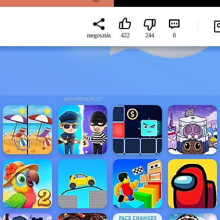
megosztás
422
244
0
ADVERTISEMENT