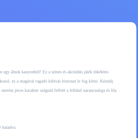
n egy álnok kanyonból! Ez a színes és akciódús játék tökéletes
kozol, ez a magával ragadó kihívás biztosan le fog kötni. Készülj
erész piros karakter száguld felfelé a feltűnő narancssárga és lila
é haladva.