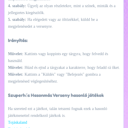
4. szabály:
Ügyelj az olyan részletekre, mint a színek, minták és a
jellegzetes kiegészítők.
5. szabály:
Ha elégedett vagy az öltözékkel, küldd be a
megjelenésedet a versenyre.
Irányítás:
Művelet:
Kattints vagy koppints egy tárgyra, hogy felvedd és
használd.
Művelet:
Húzd és ejtsd a tárgyakat a karakterre, hogy feladd rá őket.
Művelet:
Kattints a "Küldés" vagy "Befejezés" gombra a
megjelenésed véglegesítéséhez.
Szuperhős Hasonmás Verseny hasonló játékok
Ha szereted ezt a játékot, talán tetszeni fognak ezek a hasonló
játékmenettel rendelkező játékok is.
Tojáskaland