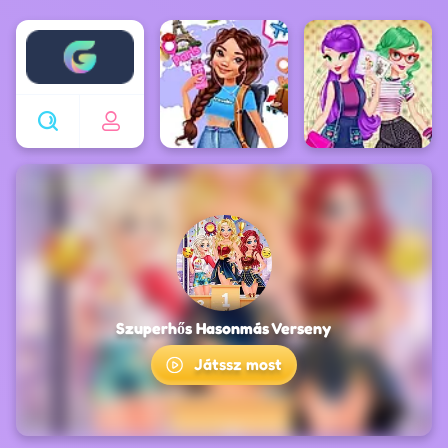
Enjoy4fun
Szuperhős Hasonmás Verseny
Játssz most