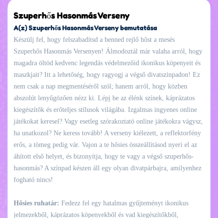
Szuperhős Hasonmás Verseny
A(z) Szuperhős Hasonmás Verseny bemutatása
Készülj fel, hogy felszabadítsd a benned rejlő hőst a mesés
Szuperhős Hasonmás Versenyen! Álmodoztál már valaha arról, hogy
magadra öltöd kedvenc legendás védelmezőid ikonikus köpenyeit és
maszkjait? Itt a lehetőség, hogy ragyogj a végső divatszínpadon! Ez
nem csak a nap megmentéséről szól; hanem arról, hogy közben
abszolút lenyűgözően nézz ki. Lépj be az élénk színek, káprázatos
kiegészítők és erőteljes stílusok világába. Izgalmas ingyenes online
játékokat keresel? Vagy esetleg szórakoztató online játékokra vágysz,
ha unatkozol? Ne keress tovább! A verseny kiélezett, a reflektorfény
erős, a tömeg pedig vár. Vajon a te hősies összeállításod nyeri el az
áhított első helyet, és bizonyítja, hogy te vagy a végső szuperhős-
hasonmás? A színpad készen áll egy olyan divatpárbajra, amilyenhez
fogható nincs!
Hősies ruhatár:
Fedezz fel egy hatalmas gyűjteményt ikonikus
jelmezekből, káprázatos köpenyekből és vad kiegészítőkből,