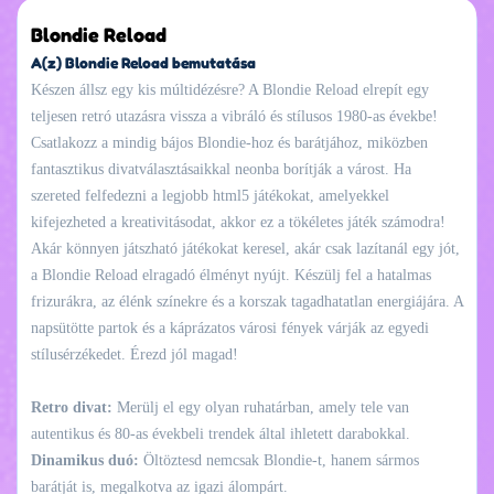
Blondie Reload
A(z) Blondie Reload bemutatása
Készen állsz egy kis múltidézésre? A Blondie Reload elrepít egy
teljesen retró utazásra vissza a vibráló és stílusos 1980-as évekbe!
Csatlakozz a mindig bájos Blondie-hoz és barátjához, miközben
fantasztikus divatválasztásaikkal neonba borítják a várost. Ha
szereted felfedezni a legjobb html5 játékokat, amelyekkel
kifejezheted a kreativitásodat, akkor ez a tökéletes játék számodra!
Akár könnyen játszható játékokat keresel, akár csak lazítanál egy jót,
a Blondie Reload elragadó élményt nyújt. Készülj fel a hatalmas
frizurákra, az élénk színekre és a korszak tagadhatatlan energiájára. A
napsütötte partok és a káprázatos városi fények várják az egyedi
stílusérzékedet. Érezd jól magad!
Retro divat:
Merülj el egy olyan ruhatárban, amely tele van
autentikus és 80-as évekbeli trendek által ihletett darabokkal.
Dinamikus duó:
Öltöztesd nemcsak Blondie-t, hanem sármos
barátját is, megalkotva az igazi álompárt.