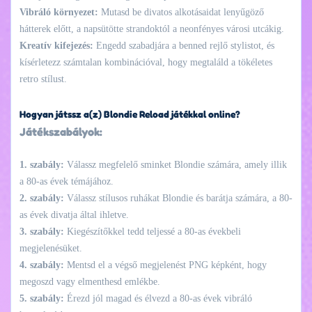
Vibráló környezet:
Mutasd be divatos alkotásaidat lenyűgöző
hátterek előtt, a napsütötte strandoktól a neonfényes városi utcákig.
Kreatív kifejezés:
Engedd szabadjára a benned rejlő stylistot, és
kísérletezz számtalan kombinációval, hogy megtaláld a tökéletes
retro stílust.
Hogyan játssz a(z) Blondie Reload játékkal online?
Játékszabályok:
1. szabály:
Válassz megfelelő sminket Blondie számára, amely illik
a 80-as évek témájához.
2. szabály:
Válassz stílusos ruhákat Blondie és barátja számára, a 80-
as évek divatja által ihletve.
3. szabály:
Kiegészítőkkel tedd teljessé a 80-as évekbeli
megjelenésüket.
4. szabály:
Mentsd el a végső megjelenést PNG képként, hogy
megoszd vagy elmenthesd emlékbe.
5. szabály:
Érezd jól magad és élvezd a 80-as évek vibráló