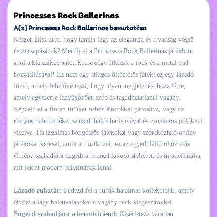
Princesses Rock Ballerinas
A(z) Princesses Rock Ballerinas bemutatása
Készen állsz arra, hogy tanúja légy az elegancia és a vadság végső
összecsapásának? Merülj el a Princesses Rock Ballerinas játékban,
ahol a klasszikus balett kecsessége ütközik a rock és a metal vad
hozzáállásával! Ez nem egy átlagos öltöztetős játék; ez egy lázadó
fúzió, amely lehetővé teszi, hogy olyan megjelenést hozz létre,
amely egyszerre lenyűgözően szép és tagadhatatlanul vagány.
Képzeld el a finom tütüket nehéz láncokkal párosítva, vagy az
elegáns balettcipőket szakadt hálós harisnyával és zenekaros pólókkal
viselve. Ha izgalmas böngészős játékokat vagy szórakoztató online
játékokat keresel, amikor unatkozol, ez az egyedülálló öltöztetős
élmény szabadjára engedi a benned lakozó stylistot, és újradefiniálja,
mit jelent modern balerinának lenni.
Lázadó ruhatár:
Fedezd fel a ruhák hatalmas kollekcióját, amely
ötvözi a lágy balett-alapokat a vagány rock kiegészítőkkel.
Engedd szabadjára a kreativitásod:
Kísérletezz váratlan