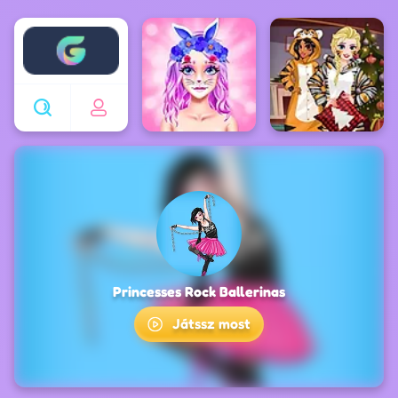
Enjoy4fun
Princesses Rock Ballerinas
Játssz most