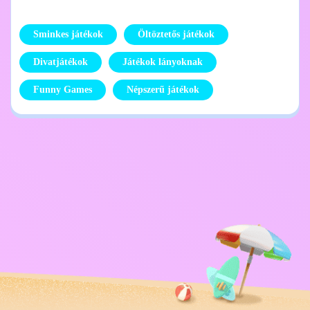
Sminkes játékok
Öltöztetős játékok
Divatjátékok
Játékok lányoknak
Funny Games
Népszerű játékok
Adatvédelmi
Lépj kapcsolatba
szabályzat
velem
Kids
Magyar