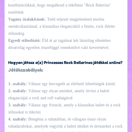
kombinációkkal, hogy megalkosd a tökéletes "Rock Balerina"
esztétikát.
Vagány átalakítások:
Tedd teljessé megjelenésed merész
sminkválasztással, a klasszikus eleganciától a füstös, rock ihlette
stílusokig.
Egyedi stílusfúzió:
Éld át az izgalmat két látszólag ellentétes
divatvilág egyetlen összefüggő remekművé való keverésével.
Hogyan játssz a(z) Princesses Rock Ballerinas játékkal online?
Játékszabályok:
1. szabály:
Válassz egy hercegnőt az elérhető lehetőségek közül.
2. szabály:
Válassz egy olyan sminket, amely ötvözi a balett
eleganciáját a rock and roll vadságával.
3. szabály:
Válassz egy frizurát, amely a klasszikus balett és a rock
stílusokat is tükrözi.
4. szabály:
Böngéssz a ruhatárban, és válogass össze olyan
ruhadarabokat, amelyek vegyítik a balett tütüket és dresszeket a rock