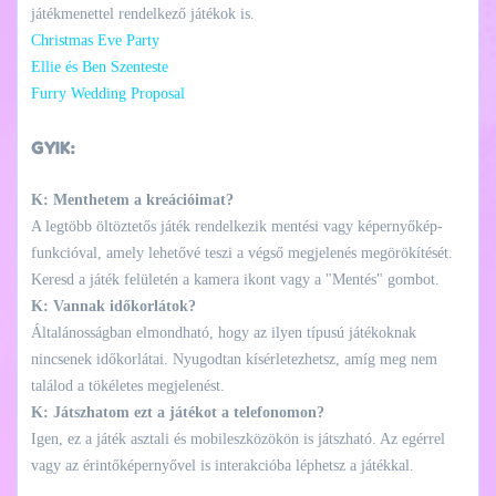
játékmenettel rendelkező játékok is.
Christmas Eve Party
Ellie és Ben Szenteste
Furry Wedding Proposal
GYIK:
K: Menthetem a kreációimat?
A legtöbb öltöztetős játék rendelkezik mentési vagy képernyőkép-
funkcióval, amely lehetővé teszi a végső megjelenés megörökítését.
Keresd a játék felületén a kamera ikont vagy a "Mentés" gombot.
K: Vannak időkorlátok?
Általánosságban elmondható, hogy az ilyen típusú játékoknak
nincsenek időkorlátai. Nyugodtan kísérletezhetsz, amíg meg nem
találod a tökéletes megjelenést.
K: Játszhatom ezt a játékot a telefonomon?
Igen, ez a játék asztali és mobileszközökön is játszható. Az egérrel
vagy az érintőképernyővel is interakcióba léphetsz a játékkal.