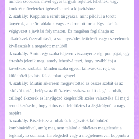
minden szobában, mivel egyes tárgyak rejtettek lehetnek, vagy
konkrét műveleteket igényelhetnek a kijavításhoz.
2. szabály:
Koppints a sérült tárgyakra, mint például a törött
tányérok, a betört ablakok vagy az elrontott torta. Egy utasítás
végigvezet a javítási folyamaton. Ez magában foglalhatja az
alkatrészek összeállítását, a szennyeződés letörlését vagy csereelemek
kiválasztását a megadott menüből.
3. szabály:
Amint egy szoba teljesen visszanyerte régi pompáját, egy
értesítés jelenik meg, amely lehetővé teszi, hogy továbblépj a
következő szobába. Minden szoba egyedi kihívásokat rejt, és
különböző javítási feladatokat igényel.
4. szabály:
Miután sikeresen megjavítottad az összes szobát és az
esküvői tortát, belépsz az öltöztetési szakaszba. Itt elegáns ruhák,
csillogó ékszerek és lenyűgöző kiegészítők széles választéka áll majd
rendelkezésedre, hogy stílusosan felöltöztesd a Jégkirálynőt a nagy
napjára.
5. szabály:
Kísérletezz a ruhák és kiegészítők különböző
kombinációival, amíg meg nem találod a tökéletes megjelenést a
Jégkirálynő számára. Ha elégedett vagy a megjelenésével, koppints a