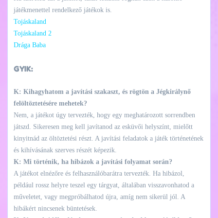
játékmenettel rendelkező játékok is.
Tojáskaland
Tojáskaland 2
Drága Baba
GYIK:
K: Kihagyhatom a javítási szakaszt, és rögtön a Jégkirálynő
felöltöztetésére mehetek?
Nem, a játékot úgy tervezték, hogy egy meghatározott sorrendben
játszd. Sikeresen meg kell javítanod az esküvői helyszínt, mielőtt
kinyitnád az öltöztetési részt. A javítási feladatok a játék történetének
és kihívásának szerves részét képezik.
K: Mi történik, ha hibázok a javítási folyamat során?
A játékot elnézőre és felhasználóbarátra tervezték. Ha hibázol,
például rossz helyre teszel egy tárgyat, általában visszavonhatod a
műveletet, vagy megpróbálhatod újra, amíg nem sikerül jól. A
hibákért nincsenek büntetések.