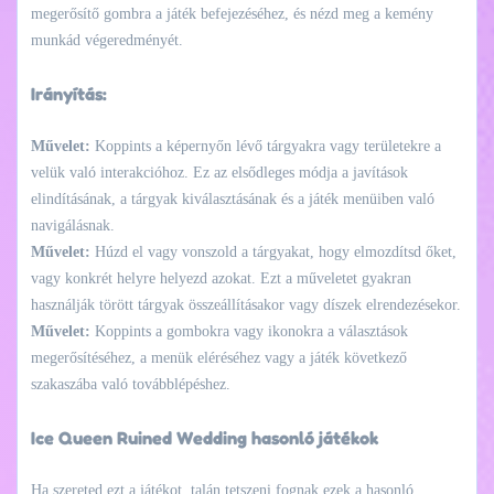
megerősítő gombra a játék befejezéséhez, és nézd meg a kemény
munkád végeredményét.
Irányítás:
Művelet:
Koppints a képernyőn lévő tárgyakra vagy területekre a
velük való interakcióhoz. Ez az elsődleges módja a javítások
elindításának, a tárgyak kiválasztásának és a játék menüiben való
navigálásnak.
Művelet:
Húzd el vagy vonszold a tárgyakat, hogy elmozdítsd őket,
vagy konkrét helyre helyezd azokat. Ezt a műveletet gyakran
használják törött tárgyak összeállításakor vagy díszek elrendezésekor.
Művelet:
Koppints a gombokra vagy ikonokra a választások
megerősítéséhez, a menük eléréséhez vagy a játék következő
szakaszába való továbblépéshez.
Ice Queen Ruined Wedding hasonló játékok
Ha szereted ezt a játékot, talán tetszeni fognak ezek a hasonló