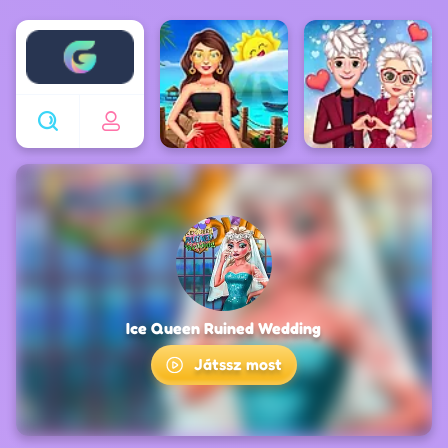
Enjoy4fun
Ice Queen Ruined Wedding
Játssz most