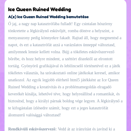
Ice Queen Ruined Wedding
A(z) Ice Queen Ruined Wedding bemutatása
Ó jaj, a nagy nap katasztrófába fulladt! Egy csintalan hószörny
tönkretette a Jégkirálynő esküvőjét, romba döntve a helyszínt, a
menyasszony pedig könnyekre fakadt. Rajtad áll, hogy megmentsd a
napot, és ezt a katasztrófát azzá a varázslatos ünneppé változtasd,
amilyennek lennie kellett volna. Bújj a tökéletes esküvőszervező
bőrébe, és hozz helyre mindent, a széttört díszektől az elrontott
tortáig. Gyönyörű grafikájával és lebilincselő történetével ez a játék
tökéletes választás, ha szórakoztató online játékokat keresel, amikor
unatkozol. Az egyik legjobb elérhető html5 játékként az Ice Queen
Ruined Wedding a kreativitás és a problémamegoldás elragadó
keverékét kínálja, lehetővé téve, hogy helyreállítsd a romantikát, és
biztosítsd, hogy a királyi párnak boldog vége legyen. A Jégkirálynő a
te kifogástalan ízlésedre számít, hogy ezt a jeges katasztrófát
álomszerű valósággá változtasd!
Rendkívüli esküvőszervező:
Vedd át az irányítást és javítsd ki a