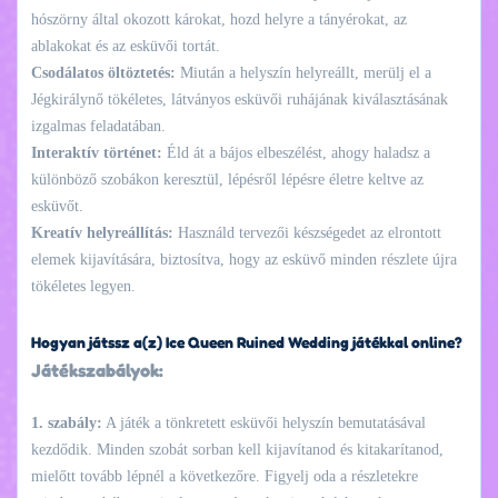
hószörny által okozott károkat, hozd helyre a tányérokat, az
ablakokat és az esküvői tortát.
Csodálatos öltöztetés:
Miután a helyszín helyreállt, merülj el a
Jégkirálynő tökéletes, látványos esküvői ruhájának kiválasztásának
izgalmas feladatában.
Interaktív történet:
Éld át a bájos elbeszélést, ahogy haladsz a
különböző szobákon keresztül, lépésről lépésre életre keltve az
esküvőt.
Kreatív helyreállítás:
Használd tervezői készségedet az elrontott
elemek kijavítására, biztosítva, hogy az esküvő minden részlete újra
tökéletes legyen.
Hogyan játssz a(z) Ice Queen Ruined Wedding játékkal online?
Játékszabályok:
1. szabály:
A játék a tönkretett esküvői helyszín bemutatásával
kezdődik. Minden szobát sorban kell kijavítanod és kitakarítanod,
mielőtt tovább lépnél a következőre. Figyelj oda a részletekre