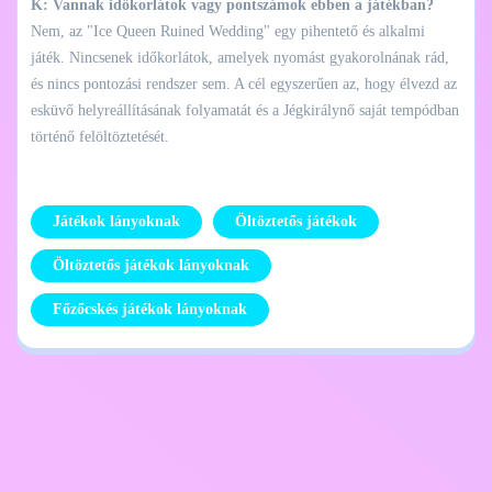
K: Vannak időkorlátok vagy pontszámok ebben a játékban?
Nem, az "Ice Queen Ruined Wedding" egy pihentető és alkalmi
játék. Nincsenek időkorlátok, amelyek nyomást gyakorolnának rád,
és nincs pontozási rendszer sem. A cél egyszerűen az, hogy élvezd az
esküvő helyreállításának folyamatát és a Jégkirálynő saját tempódban
történő felöltöztetését.
Játékok lányoknak
Öltöztetős játékok
Öltöztetős játékok lányoknak
Főzőcskés játékok lányoknak
Adatvédelmi
Lépj kapcsolatba
szabályzat
velem