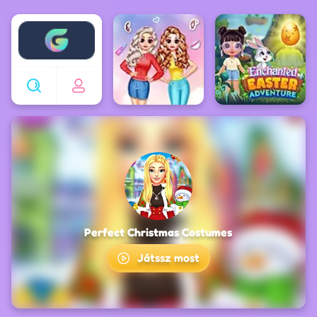
Enjoy4fun
Perfect Christmas Costumes
Játssz most