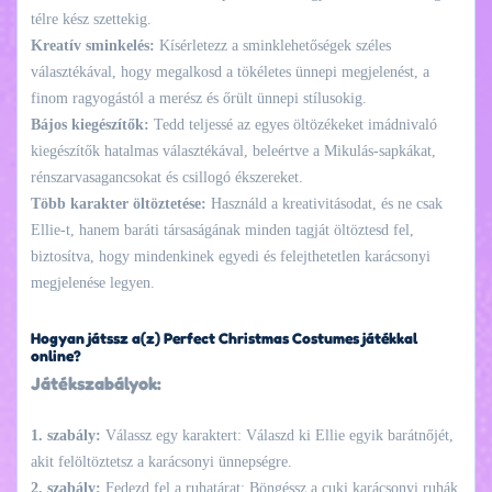
télre kész szettekig.
Kreatív sminkelés:
Kísérletezz a sminklehetőségek széles
választékával, hogy megalkosd a tökéletes ünnepi megjelenést, a
finom ragyogástól a merész és őrült ünnepi stílusokig.
Bájos kiegészítők:
Tedd teljessé az egyes öltözékeket imádnivaló
kiegészítők hatalmas választékával, beleértve a Mikulás-sapkákat,
rénszarvasagancsokat és csillogó ékszereket.
Több karakter öltöztetése:
Használd a kreativitásodat, és ne csak
Ellie-t, hanem baráti társaságának minden tagját öltöztesd fel,
biztosítva, hogy mindenkinek egyedi és felejthetetlen karácsonyi
megjelenése legyen.
Hogyan játssz a(z) Perfect Christmas Costumes játékkal
online?
Játékszabályok:
1. szabály:
Válassz egy karaktert: Válaszd ki Ellie egyik barátnőjét,
akit felöltöztetsz a karácsonyi ünnepségre.
2. szabály:
Fedezd fel a ruhatárat: Böngéssz a cuki karácsonyi ruhák