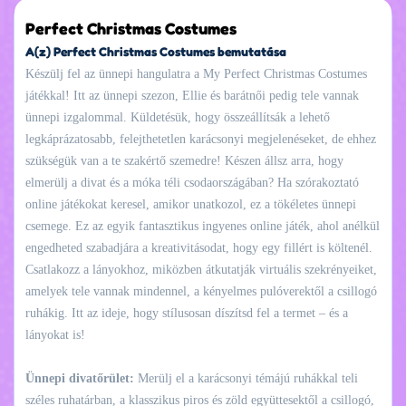
Perfect Christmas Costumes
A(z) Perfect Christmas Costumes bemutatása
Készülj fel az ünnepi hangulatra a My Perfect Christmas Costumes
játékkal! Itt az ünnepi szezon, Ellie és barátnői pedig tele vannak
ünnepi izgalommal. Küldetésük, hogy összeállítsák a lehető
legkáprázatosabb, felejthetetlen karácsonyi megjelenéseket, de ehhez
szükségük van a te szakértő szemedre! Készen állsz arra, hogy
elmerülj a divat és a móka téli csodaországában? Ha szórakoztató
online játékokat keresel, amikor unatkozol, ez a tökéletes ünnepi
csemege. Ez az egyik fantasztikus ingyenes online játék, ahol anélkül
engedheted szabadjára a kreativitásodat, hogy egy fillért is költenél.
Csatlakozz a lányokhoz, miközben átkutatják virtuális szekrényeiket,
amelyek tele vannak mindennel, a kényelmes pulóverektől a csillogó
ruhákig. Itt az ideje, hogy stílusosan díszítsd fel a termet – és a
lányokat is!
Ünnepi divatőrület:
Merülj el a karácsonyi témájú ruhákkal teli
széles ruhatárban, a klasszikus piros és zöld együttesektől a csillogó,