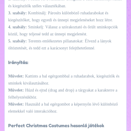
és kiegészítők széles választékában.
3. szabály:
Kombinálj: Párosíts különböző ruhadarabokat és
kiegészítőket, hogy egyedi és ünnepi megjelenéseket hozz létre.
4. szabály:
Sminkelj: Válassz a szórakoztató és őrült sminkopciók
közül, hogy teljessé tedd az ünnepi megjelenést.
5. szabály:
Teremts emlékezetes pillanatokat: Élvezd a lányok
öltöztetését, és tedd ezt a karácsonyt felejthetetlenné.
Irányítás:
Művelet:
Kattints a bal egérgombbal a ruhadarabok, kiegészítők és
sminkek kiválasztásához.
Művelet:
Húzd és ejtsd (drag and drop) a tárgyakat a karakterre a
felhelyezésükhöz.
Művelet:
Használd a bal egérgombot a képernyőn lévő különböző
elemekkel való interakcióhoz.
Perfect Christmas Costumes hasonló játékok