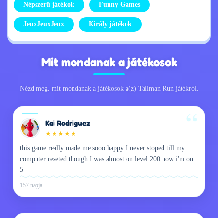
Népszerű játékok
Funny Games
JeuxJeuxJeux
Király játékok
Mit mondanak a játékosok
Nézd meg, mit mondanak a játékosok a(z) Tallman Run játékról.
Kai Rodriguez
★
★
★
★
★
this game really made me sooo happy I never stoped till my
computer reseted though I was almost on level 200 now i'm on
5
157 napja