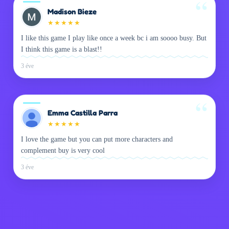
Madison Bieze
★
★
★
★
★
I like this game I play like once a week bc i am soooo busy. But
I think this game is a blast!!
3 éve
Emma Castilla Parra
★
★
★
★
★
I love the game but you can put more characters and
complement buy is very cool
3 éve