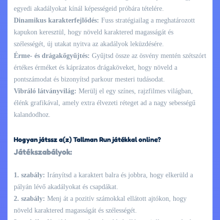
egyedi akadályokat kínál képességeid próbára tételére.
Dinamikus karakterfejlődés:
Fuss stratégiailag a meghatározott
kapukon keresztül, hogy növeld karaktered magasságát és
szélességét, új utakat nyitva az akadályok leküzdésére.
Érme- és drágakőgyűjtés:
Gyűjtsd össze az ösvény mentén szétszórt
értékes érméket és káprázatos drágaköveket, hogy növeld a
pontszámodat és bizonyítsd parkour mesteri tudásodat.
Vibráló látványvilág:
Merülj el egy színes, rajzfilmes világban,
élénk grafikával, amely extra élvezeti réteget ad a nagy sebességű
kalandodhoz.
Hogyan játssz a(z) Tallman Run játékkal online?
Játékszabályok:
1. szabály:
Irányítsd a karaktert balra és jobbra, hogy elkerüld a
pályán lévő akadályokat és csapdákat.
2. szabály:
Menj át a pozitív számokkal ellátott ajtókon, hogy
növeld karaktered magasságát és szélességét.