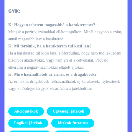
GYIK:
K: Hogyan tehetem magasabbá a karakteremet?
Menj át a pozitív számokkal ellátott ajtókon. Minél nagyobb a szám,
annál magasabb lesz a karaktered.
K: Mi történik, ha a karakterem túl kicsi lesz?
Ha a karaktered túl kicsi lesz, előfordulhat, hogy nem tud leküzdeni
bizonyos akadályokat, vagy nem éri el a célvonalat. Próbáld
elkerülni a negatív számokkal ellátott ajtókat.
K: Mire használhatók az érmék és a drágakövek?
Az érmék és drágakövek felhasználhatók új karakterek, fejlesztések
vagy különleges tárgyak vásárlására a játékboltban.
Akciójátékok
Ügyességi játékok
Logikai játékok
Játékok futtatása