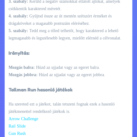
3. szabály:
Kerüld a negatív számokkal ellátott ajtókat, amelyek
csökkentik karaktered méretét.
4. szabály:
Gyűjtsd össze az út mentén szétszórt érméket és
drágaköveket a magasabb pontszám eléréséhez.
5. szabály:
Tedd meg a tőled telhetőt, hogy karaktered a lehető
legmagasabb és legszélesebb legyen, mielőtt elérnéd a célvonalat.
Irányítás:
Mozgás balra:
Húzd az ujjadat vagy az egeret balra.
Mozgás jobbra:
Húzd az ujjadat vagy az egeret jobbra.
Tallman Run hasonló játékok
Ha szereted ezt a játékot, talán tetszeni fognak ezek a hasonló
játékmenettel rendelkező játékok is.
Arrow Challenge
Rail Slide
Gun Rush