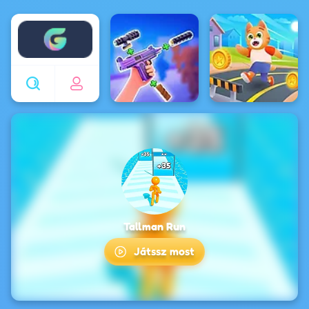
Enjoy4fun
Tallman Run
Játssz most