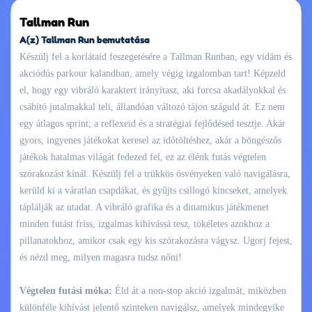
Tallman Run
A(z) Tallman Run bemutatása
Készülj fel a korlátaid feszegetésére a Tallman Runban, egy vidám és
akciódús parkour kalandban, amely végig izgalomban tart! Képzeld
el, hogy egy vibráló karaktert irányítasz, aki furcsa akadályokkal és
csábító jutalmakkal teli, állandóan változó tájon száguld át. Ez nem
egy átlagos sprint; a reflexeid és a stratégiai fejlődésed tesztje. Akár
gyors, ingyenes játékokat keresel az időtöltéshez, akár a böngészős
játékok hatalmas világát fedezed fel, ez az élénk futás végtelen
szórakozást kínál. Készülj fel a trükkös ösvényeken való navigálásra,
kerüld ki a váratlan csapdákat, és gyűjts csillogó kincseket, amelyek
táplálják az utadat. A vibráló grafika és a dinamikus játékmenet
minden futást friss, izgalmas kihívássá tesz, tökéletes azokhoz a
pillanatokhoz, amikor csak egy kis szórakozásra vágysz. Ugorj fejest,
és nézd meg, milyen magasra tudsz nőni!
Végtelen futási móka:
Éld át a non-stop akció izgalmát, miközben
különféle kihívást jelentő szinteken navigálsz, amelyek mindegyike