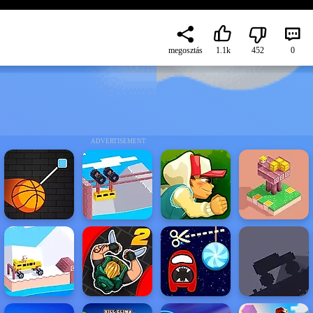
megosztás
1.1k
452
0
ADVERTISEMENT