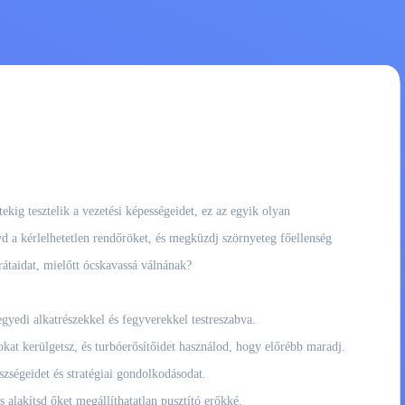
kig tesztelik a vezetési képességeidet, ez az egyik olyan
yd a kérlelhetetlen rendőröket, és megküzdj szörnyeteg főellenség
rátaidat, mielőtt ócskavassá válnának?
egyedi alkatrészekkel és fegyverekkel testreszabva.
kat kerülgetsz, és turbóerősítőidet használod, hogy előrébb maradj.
zségeidet és stratégiai gondolkodásodat.
 alakítsd őket megállíthatatlan pusztító erőkké.