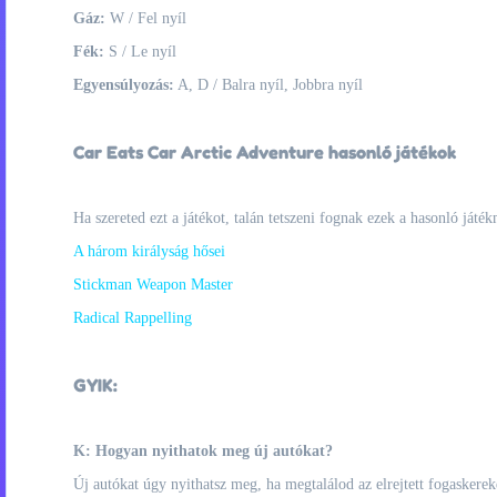
Gáz:
W / Fel nyíl
Fék:
S / Le nyíl
Egyensúlyozás:
A, D / Balra nyíl, Jobbra nyíl
Car Eats Car Arctic Adventure hasonló játékok
Ha szereted ezt a játékot, talán tetszeni fognak ezek a hasonló játék
A három királyság hősei
Stickman Weapon Master
Radical Rappelling
GYIK:
K: Hogyan nyithatok meg új autókat?
Új autókat úgy nyithatsz meg, ha megtalálod az elrejtett fogaskerek