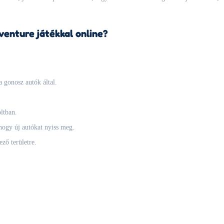
venture játékkal online?
a gonosz autók által.
oltban.
hogy új autókat nyiss meg.
ző területre.