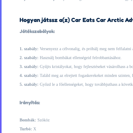
Hogyan játssz a(z) Car Eats Car Arctic Ad
Játékszabályok:
1. szabály:
Versenyezz a célvonalig, és próbálj meg nem felfalatni 
2. szabály:
Használj bombákat ellenségeid felrobbantásához.
3. szabály:
Gyűjts kristályokat, hogy fejlesztéseket vásárolhass a b
4. szabály:
Találd meg az elrejtett fogaskerekeket minden szinten, 
5. szabály:
Győzd le a főellenségeket, hogy továbbjuthass a követke
Irányítás:
Bombák:
Szóköz
Turbó:
X