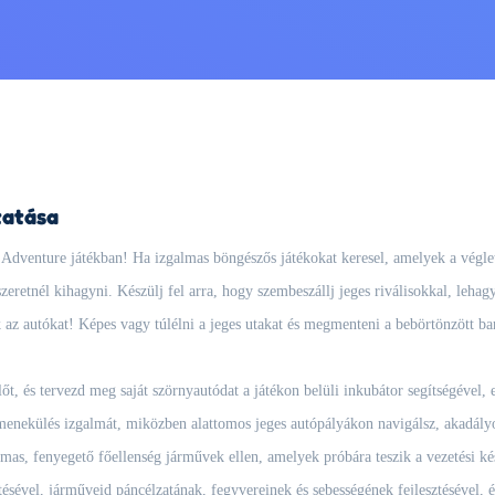
tatása
 Adventure játékban! Ha izgalmas böngészős játékokat keresel, amelyek a véglete
zeretnél kihagyni. Készülj fel arra, hogy szembeszállj jeges riválisokkal, lehag
 az autókat! Képes vagy túlélni a jeges utakat és megmenteni a bebörtönzött ba
t, és tervezd meg saját szörnyautódat a játékon belüli inkubátor segítségével, 
menekülés izgalmát, miközben alattomos jeges autópályákon navigálsz, akadályo
mas, fenyegető főellenség járművek ellen, amelyek próbára teszik a vezetési kés
sével, járműveid páncélzatának, fegyvereinek és sebességének fejlesztésével, és