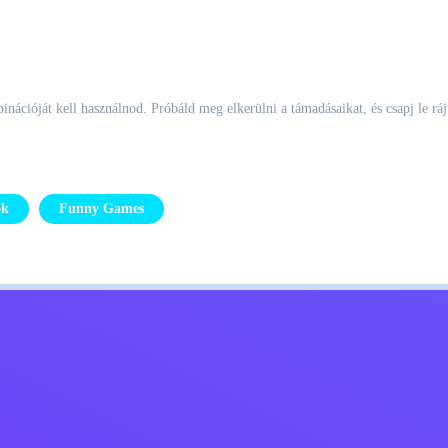
binációját kell használnod. Próbáld meg elkerülni a támadásaikat, és csapj le r
ok
Funny Games
Kids
Lépj kapcsolatba velem
Magyar