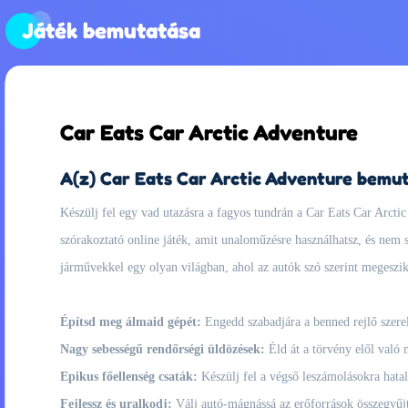
Játék bemutatása
Car Eats Car Arctic Adventure
A(z) Car Eats Car Arctic Adventure bemu
Készülj fel egy vad utazásra a fagyos tundrán a Car Eats Car Arctic
szórakoztató online játék, amit unaloműzésre használhatsz, és nem s
járművekkel egy olyan világban, ahol az autók szó szerint megeszik
Építsd meg álmaid gépét:
Engedd szabadjára a benned rejlő szerelő
Nagy sebességű rendőrségi üldözések:
Éld át a törvény elől való 
Epikus főellenség csaták:
Készülj fel a végső leszámolásokra hatal
Fejlessz és uralkodj:
Válj autó-mágnássá az erőforrások összegyűjté