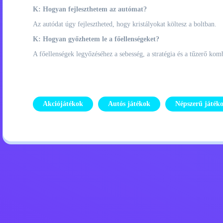
K: Hogyan fejleszthetem az autómat?
Az autódat úgy fejlesztheted, hogy kristályokat költesz a boltban.
K: Hogyan győzhetem le a főellenségeket?
A főellenségek legyőzéséhez a sebesség, a stratégia és a tűzerő kom
Akciójátékok
Autós játékok
Népszerű játék
Adatvédelmi szabályzat