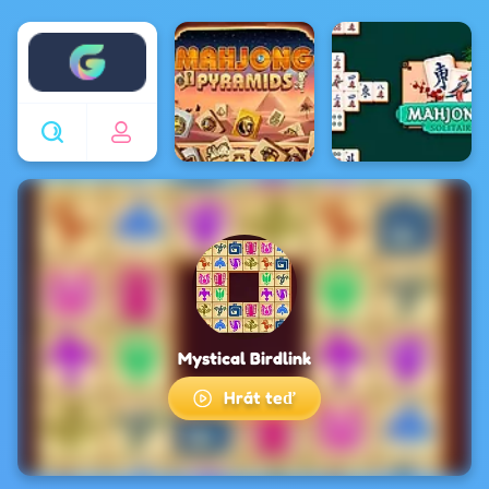
Enjoy4fun
Mystical Birdlink
Hrát teď