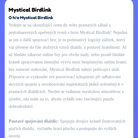
Mystical Birdlink
O hře Mystical Birdlink
Vydejte se na okouzlující cestu do světa prastarých záhad a
pestrobarevných opeřených tvorů s hrou Mystical Birdlink! Nejedná
se jen o další spojovací hru; je to podmanivý logický zážitek, který
vás přenese do říše složitých vzorů dlaždic a poutavé hratelnosti. Ať
už hledáte zábavné online hry pro chvíle nudy, nebo prostě hledáte
krásně zpracovanou mentální výzvu mezi bezplatnými online hrami
bez nutnosti stahování, Mystical Birdlink nabízí pohlcující únik.
Připravte se vyzkoušet své pozorovací schopnosti při odhalování
skrytých spojení a osvobozování majestátních ptáků uvězněných v
prastarých dlaždicích. Nechte se vtáhnout mystickou atmosférou a
zjistěte, zda máte na to, abyste zvládli toto fascinující puzzle
dobrodružství.
Poutavé spojování dlaždic:
Spojujte dvojice krásně ilustrovaných
ptačích dlaždic, vyčistěte hrací plochu a postupujte do vyšších
úrovní.