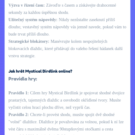
Výzva v řízení času:
Závoďte s časem a získávejte drahocenné
sekundy za každou úspěšnou shodu.
Užitečný systém nápovědy:
Nikdy nezůstaňte zaseknutí příliš
dlouho; vestavěný systém nápovědy vás jemně navede, pokud vám to
bude trvat příliš dlouho.
Strategické blokátory:
Manévrujte kolem nespojitelných
blokovacích dlaždic, které přidávají do vašeho řešení hádanek další
vrstvu strategie.
Jak hrát Mystical Birdlink online?
Pravidla hry:
Pravidlo 1:
Cílem hry Mystical Birdlink je spojovat shodné dvojice
prastarých, tajemných dlaždic a osvobodit okřídlené tvory. Musíte
vyčistit celou hrací plochu dříve, než vyprší čas.
Pravidlo 2:
Chcete-li provést shodu, musíte spojit dvě shodné
"volné" dlaždice. Dlaždice je považována za volnou, pokud k ní lze
vést čáru s maximálně dvěma 90stupňovými otočkami a cesta