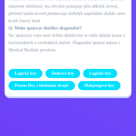
nastavení obtížnosti, hra obvykle postupuje přes několik úrovní,
přičemž každá úroveň představuje složitější uspořádání dlaždic nebo
kratší časový limit.
Q: Mohu spojovat dlaždice diagonálně?
Ne, spojovací cesta mezi dvěma dlaždicemi se může skládat pouze z
horizontálních a vertikálních úseček. Diagonální spojení nejsou v
Mystical Birdlink povolena.
Logické hry
Deskové hry
Logické hry
Pexeso Hry s hledáním dvojic
Mahjongové hry
Zásady ochrany
Kontaktujte mě
osobních údajů