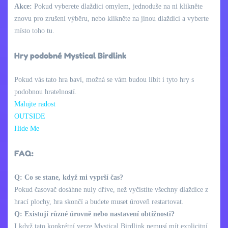
Akce:
Pokud vyberete dlaždici omylem, jednoduše na ni klikněte
znovu pro zrušení výběru, nebo klikněte na jinou dlaždici a vyberte
místo toho tu.
Hry podobné Mystical Birdlink
Pokud vás tato hra baví, možná se vám budou líbit i tyto hry s
podobnou hratelností.
Malujte radost
OUTSIDE
Hide Me
FAQ:
Q: Co se stane, když mi vyprší čas?
Pokud časovač dosáhne nuly dříve, než vyčistíte všechny dlaždice z
hrací plochy, hra skončí a budete muset úroveň restartovat.
Q: Existují různé úrovně nebo nastavení obtížnosti?
I když tato konkrétní verze Mystical Birdlink nemusí mít explicitní