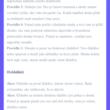
neprochází žádnými jinými dlaždicemi.
Pravidlo 3:
Sledujte čas! Hra je časově omezená a shody musíte
vytvářet rychle, aby vám nevypršel čas. Každá úspěšná shoda přidá
na hodinách malé množství času navíc.
Pravidlo 4:
Pokud máte potíže s hledáním shody a trvá vám to příliš
dlouho, hra vám poskytne užitečnou nápovědu zvýrazněním
potenciální shodné dvojice. Pokud se zaseknete, využijte tyto
nápovědy moudře.
Pravidlo 5:
Dávejte si pozor na blokovací dlaždice! Tyto dlaždice
nelze spojovat a slouží jako překážky na hrací ploše. Musíte kolem
nich najít cestu, abyste mohli spojit volné dlaždice.
Ovládání:
Akce:
Klikněte na první dlaždici, kterou chcete vybrat. Bude
zvýrazněna, aby indikovala, že je aktivní.
Akce:
Klikněte na druhou shodnou dlaždici pro pokus o shodu.
Pokud je spojení platné (ne více než dvě otočky, cesta je volná),
dlaždice zmizí.