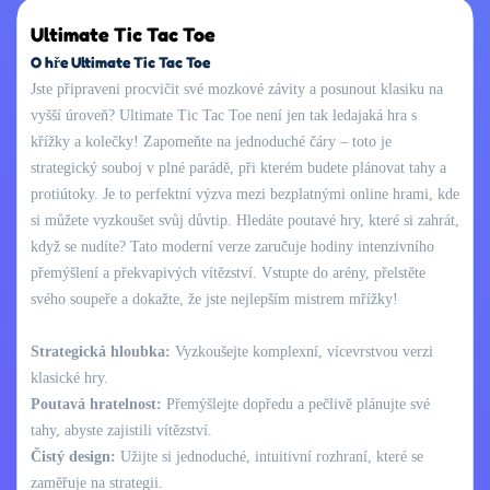
Ultimate Tic Tac Toe
O hře Ultimate Tic Tac Toe
Jste připraveni procvičit své mozkové závity a posunout klasiku na
vyšší úroveň? Ultimate Tic Tac Toe není jen tak ledajaká hra s
křížky a kolečky! Zapomeňte na jednoduché čáry – toto je
strategický souboj v plné parádě, při kterém budete plánovat tahy a
protiútoky. Je to perfektní výzva mezi bezplatnými online hrami, kde
si můžete vyzkoušet svůj důvtip. Hledáte poutavé hry, které si zahrát,
když se nudíte? Tato moderní verze zaručuje hodiny intenzivního
přemýšlení a překvapivých vítězství. Vstupte do arény, přelstěte
svého soupeře a dokažte, že jste nejlepším mistrem mřížky!
Strategická hloubka:
Vyzkoušejte komplexní, vícevrstvou verzi
klasické hry.
Poutavá hratelnost:
Přemýšlejte dopředu a pečlivě plánujte své
tahy, abyste zajistili vítězství.
Čistý design:
Užijte si jednoduché, intuitivní rozhraní, které se
zaměřuje na strategii.