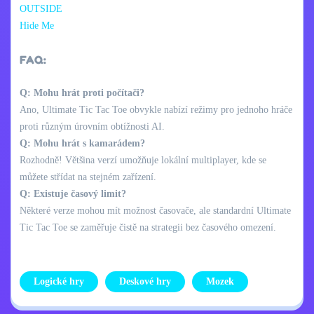
OUTSIDE
Hide Me
FAQ:
Q: Mohu hrát proti počítači?
Ano, Ultimate Tic Tac Toe obvykle nabízí režimy pro jednoho hráče
proti různým úrovním obtížnosti AI.
Q: Mohu hrát s kamarádem?
Rozhodně! Většina verzí umožňuje lokální multiplayer, kde se
můžete střídat na stejném zařízení.
Q: Existuje časový limit?
Některé verze mohou mít možnost časovače, ale standardní Ultimate
Tic Tac Toe se zaměřuje čistě na strategii bez časového omezení.
Logické hry
Deskové hry
Mozek