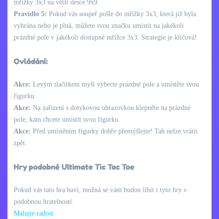
mřížky 3x3 na větší desce 9x9.
Pravidlo 5:
Pokud vás soupeř pošle do mřížky 3x3, která již byla
vyhrána nebo je plná, můžete svou značku umístit na jakékoli
prázdné pole v jakékoli dostupné mřížce 3x3. Strategie je klíčová!
Ovládání:
Akce:
Levým tlačítkem myši vyberte prázdné pole a umístěte svou
figurku.
Akce:
Na zařízení s dotykovou obrazovkou klepněte na prázdné
pole, kam chcete umístit svou figurku.
Akce:
Před umístěním figurky dobře přemýšlejte! Tah nelze vrátit
zpět.
Hry podobné Ultimate Tic Tac Toe
Pokud vás tato hra baví, možná se vám budou líbit i tyto hry s
podobnou hratelností.
Malujte radost