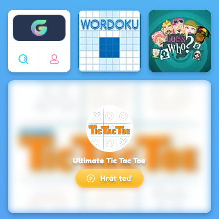
Enjoy4fun
Ultimate Tic Tac Toe
Hrát teď