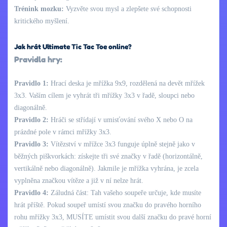
Trénink mozku:
Vyzvěte svou mysl a zlepšete své schopnosti
kritického myšlení.
Jak hrát Ultimate Tic Tac Toe online?
Pravidla hry:
Pravidlo 1:
Hrací deska je mřížka 9x9, rozdělená na devět mřížek
3x3. Vaším cílem je vyhrát tři mřížky 3x3 v řadě, sloupci nebo
diagonálně.
Pravidlo 2:
Hráči se střídají v umisťování svého X nebo O na
prázdné pole v rámci mřížky 3x3.
Pravidlo 3:
Vítězství v mřížce 3x3 funguje úplně stejně jako v
běžných piškvorkách: získejte tři své značky v řadě (horizontálně,
vertikálně nebo diagonálně). Jakmile je mřížka vyhrána, je zcela
vyplněna značkou vítěze a již v ní nelze hrát.
Pravidlo 4:
Záludná část: Tah vašeho soupeře určuje, kde musíte
hrát příště. Pokud soupeř umístí svou značku do pravého horního
rohu mřížky 3x3, MUSÍTE umístit svou další značku do pravé horní