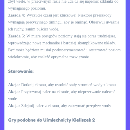
zbyt wiele, w przeciwnym razie nie uda Ci się napełnić szklanki do
wymaganego poziomu.
Zasada 4:
Wyczucie czasu jest kluczowe! Niektóre przeszkody
wymagają precyzyjnego timingu, aby je ominąć. Obserwuj uważnie
ich ruchy, zanim puścisz wodę.
Zasada 5:
W miarę postępów poziomy stają się coraz trudniejsze,
wprowadzając nową mechanikę i bardziej skomplikowane układy.
Być może będziesz musiał poeksperymentować i restartować poziom
wielokrotnie, aby znaleźć optymalne rozwiązanie.
Sterowanie:
Akcja:
Dotknij ekranu, aby uwolnić stały strumień wody z kranu.
Akcja:
Przytrzymaj palec na ekranie, aby nieprzerwanie nalewać
wodę.
Akcja:
Zdejmij palec z ekranu, aby zatrzymać przepływ wody.
Gry podobne do Uśmiechnięty Kieliszek 2