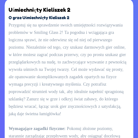
Uśmiechnięty Kieliszek 2
O grze Uśmiechnięty Kieliszek 2
Przygotuj się na sprawdzenie swoich umiejętności rozwiązywania
problemów w Smiling Glass 2! Ta pogodna i wciągająca gra
logiczna sprawi, że nie oderwiesz się od niej od pierwszego
poziomu. Niezależnie od tego, czy szukasz darmowych gier online,
w które możesz zagrać podczas przerwy, czy po prostu szukasz gier
przeglądarkowych na nudę, to zachwycające wyzwanie z pewnością
wywoła uśmiech na Twojej twarzy. Cel może wydawać się prosty,
ale opanowanie skomplikowanych zagadek opartych na fizyce
wymaga precyzji i kreatywnego myślenia. Czy potrafisz
poprowadzić strumień wody tak, aby idealnie napełnić spragnioną
szklankę? Zanurz się w grze i odkryj świat zabawy, do którego
będziesz wracać, łącząc urok gier zręcznościowych z satysfakcją,
jaką daje świetna łamigłówka!
Wymagające zagadki fizyczne:
Pokonuj złożone poziomy,
starannie zarządzając przepływem wody, aby osiągnąć docelową