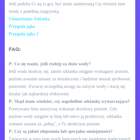
Jeśli podoba Ci się ta gra, być może zainteresują Cię również inne
tytuły z podobną rozgrywką.
Uśmiechnięta Szklanka
Przygoda jajka
Przygoda jajka 2
FAQ:
P: Co się stanie, jeśli rozleję za dużo wody?
Jeśli woda skończy się, zanim szklanka osiągnie wymagany poziom,
poziom zostanie uznany za niezaliczony i będziesz musiał spróbować
ponownie. Zwracaj szczególną uwagę na zużycie wody i staraj się
działać jak najbardziej efektywnie.
P: Skąd mam wiedzieć, czy napełniłem szklankę wystarczająco?
Przerywana linia zazwyczaj wskazuje docelowy poziom. Gdy
poziom wody osiągnie tę linię lub nieco ją przekroczy, szklanka
zostanie uznana za „pełną”, a Ty ukończysz poziom.
P: Czy są jakieś ulepszenia lub specjalne umiejętności?
Zazwyczaj w tego typu grach logicznych nie znajdziesz tradycyjnych