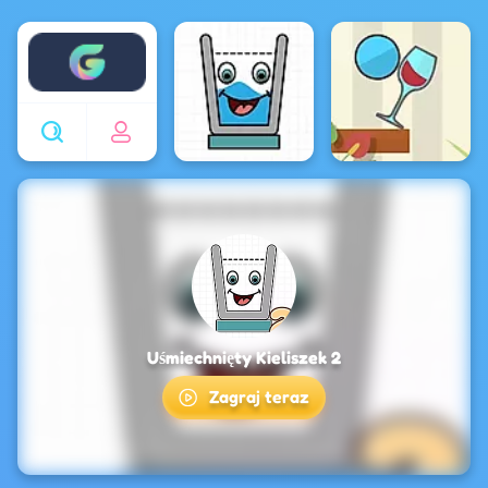
Enjoy4fun
Uśmiechnięty Kieliszek 2
Zagraj teraz