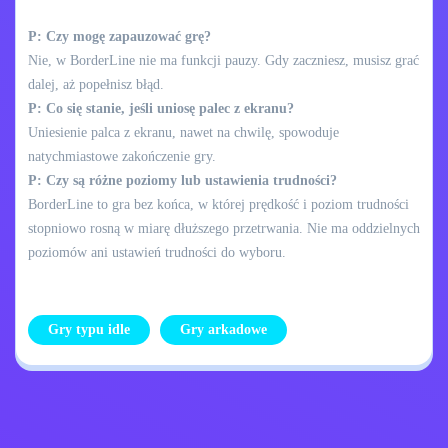
P: Czy mogę zapauzować grę?
Nie, w BorderLine nie ma funkcji pauzy. Gdy zaczniesz, musisz grać
dalej, aż popełnisz błąd.
P: Co się stanie, jeśli uniosę palec z ekranu?
Uniesienie palca z ekranu, nawet na chwilę, spowoduje
natychmiastowe zakończenie gry.
P: Czy są różne poziomy lub ustawienia trudności?
BorderLine to gra bez końca, w której prędkość i poziom trudności
stopniowo rosną w miarę dłuższego przetrwania. Nie ma oddzielnych
poziomów ani ustawień trudności do wyboru.
Gry typu idle
Gry arkadowe
Skontaktuj się ze
Polityka prywatności