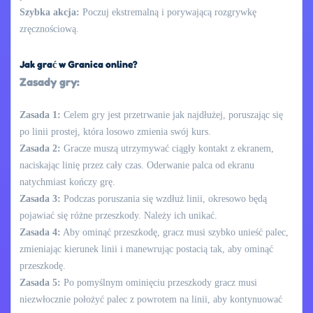
Szybka akcja:
Poczuj ekstremalną i porywającą rozgrywkę
zręcznościową.
Jak grać w Granica online?
Zasady gry:
Zasada 1:
Celem gry jest przetrwanie jak najdłużej, poruszając się
po linii prostej, która losowo zmienia swój kurs.
Zasada 2:
Gracze muszą utrzymywać ciągły kontakt z ekranem,
naciskając linię przez cały czas. Oderwanie palca od ekranu
natychmiast kończy grę.
Zasada 3:
Podczas poruszania się wzdłuż linii, okresowo będą
pojawiać się różne przeszkody. Należy ich unikać.
Zasada 4:
Aby ominąć przeszkodę, gracz musi szybko unieść palec,
zmieniając kierunek linii i manewrując postacią tak, aby ominąć
przeszkodę.
Zasada 5:
Po pomyślnym ominięciu przeszkody gracz musi
niezwłocznie położyć palec z powrotem na linii, aby kontynuować