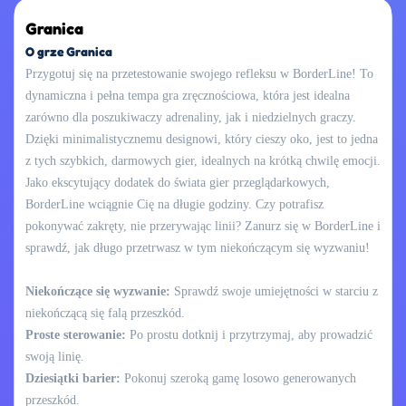
Granica
O grze Granica
Przygotuj się na przetestowanie swojego refleksu w BorderLine! To
dynamiczna i pełna tempa gra zręcznościowa, która jest idealna
zarówno dla poszukiwaczy adrenaliny, jak i niedzielnych graczy.
Dzięki minimalistycznemu designowi, który cieszy oko, jest to jedna
z tych szybkich, darmowych gier, idealnych na krótką chwilę emocji.
Jako ekscytujący dodatek do świata gier przeglądarkowych,
BorderLine wciągnie Cię na długie godziny. Czy potrafisz
pokonywać zakręty, nie przerywając linii? Zanurz się w BorderLine i
sprawdź, jak długo przetrwasz w tym niekończącym się wyzwaniu!
Niekończące się wyzwanie:
Sprawdź swoje umiejętności w starciu z
niekończącą się falą przeszkód.
Proste sterowanie:
Po prostu dotknij i przytrzymaj, aby prowadzić
swoją linię.
Dziesiątki barier:
Pokonuj szeroką gamę losowo generowanych
przeszkód.