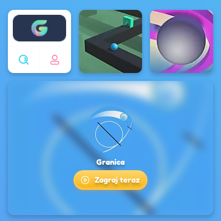
Enjoy4fun
Granica
Zagraj teraz