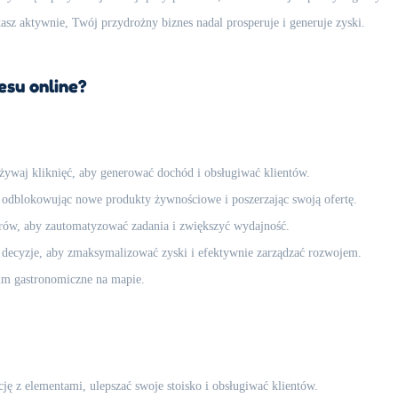
asz aktywnie, Twój przydrożny biznes nadal prosperuje i generuje zyski.
esu online?
żywaj kliknięć, aby generować dochód i obsługiwać klientów.
 odblokowując nowe produkty żywnościowe i poszerzając swoją ofertę.
rów, aby zautomatyzować zadania i zwiększyć wydajność.
 decyzje, aby zmaksymalizować zyski i efektywnie zarządzać rozwojem.
um gastronomiczne na mapie.
ę z elementami, ulepszać swoje stoisko i obsługiwać klientów.