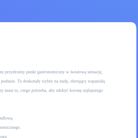
mny przydrożny punkt gastronomiczny w światową sensację,
od podstaw. To doskonały wybór na nudę, oferujący wspaniałą
czy masz to, czego potrzeba, aby zdobyć koronę najlepszego
andlową.
nomicznego.
rogu.