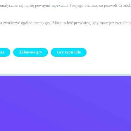
omatycznie zajmą się pewnymi aspektami Twojego biznesu, co pozwoli Ci zdob
a zwiększyć ogólne tempo gry. Może to być przydatne, gdy masz już zatrudnio
ker
Zabawne gry
Gry typu idle
Kids
Skontaktuj się ze mną
Polskie