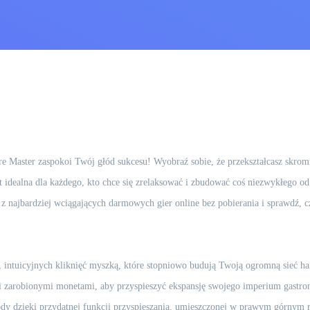
e Master zaspokoi Twój głód sukcesu! Wyobraź sobie, że przekształcasz skro
est idealna dla każdego, kto chce się zrelaksować i zbudować coś niezwykłego 
ą z najbardziej wciągających darmowych gier online bez pobierania i sprawdź, 
 intuicyjnych kliknięć myszką, które stopniowo budują Twoją ogromną sieć h
 zarobionymi monetami, aby przyspieszyć ekspansję swojego imperium gastro
dy dzięki przydatnej funkcji przyspieszania, umieszczonej w prawym górnym 