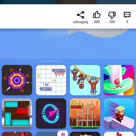
udostępnij
600
208
0
ADVERTISEMENT