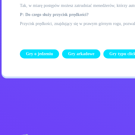
Tak, w miarę postępów możesz zatrudniać menedżerów, którzy aut
P: Do czego służy przycisk prędkości?
Przycisk prędkości, znajdujący się w prawym górnym rogu, pozwal
Gry o jedzeniu
Gry arkadowe
Gry typu clic
Polityka prywatności