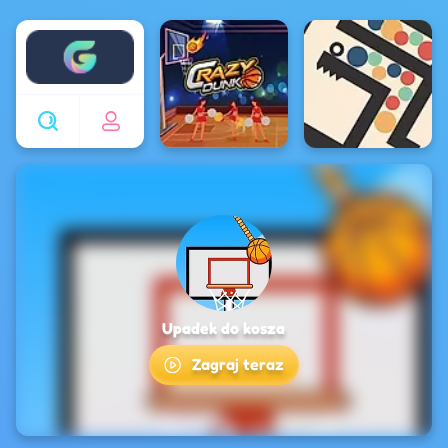
Enjoy4fun
Upadek do kosza
Zagraj teraz