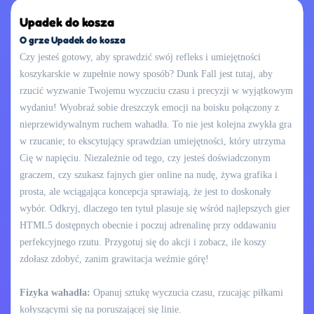
Upadek do kosza
O grze Upadek do kosza
Czy jesteś gotowy, aby sprawdzić swój refleks i umiejętności
koszykarskie w zupełnie nowy sposób? Dunk Fall jest tutaj, aby
rzucić wyzwanie Twojemu wyczuciu czasu i precyzji w wyjątkowym
wydaniu! Wyobraź sobie dreszczyk emocji na boisku połączony z
nieprzewidywalnym ruchem wahadła. To nie jest kolejna zwykła gra
w rzucanie; to ekscytujący sprawdzian umiejętności, który utrzyma
Cię w napięciu. Niezależnie od tego, czy jesteś doświadczonym
graczem, czy szukasz fajnych gier online na nudę, żywa grafika i
prosta, ale wciągająca koncepcja sprawiają, że jest to doskonały
wybór. Odkryj, dlaczego ten tytuł plasuje się wśród najlepszych gier
HTML5 dostępnych obecnie i poczuj adrenalinę przy oddawaniu
perfekcyjnego rzutu. Przygotuj się do akcji i zobacz, ile koszy
zdołasz zdobyć, zanim grawitacja weźmie górę!
Fizyka wahadła:
Opanuj sztukę wyczucia czasu, rzucając piłkami
kołyszącymi się na poruszającej się linie.