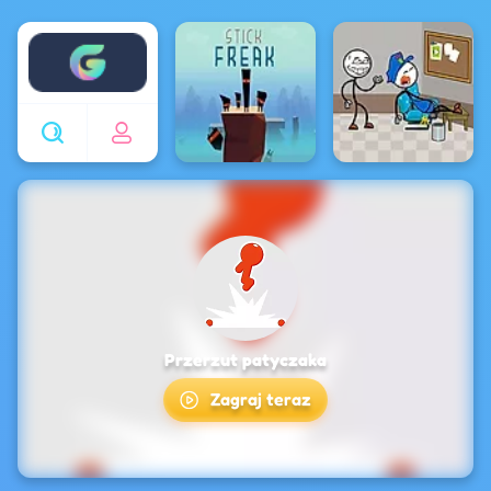
Enjoy4fun
Przerzut patyczaka
Zagraj teraz