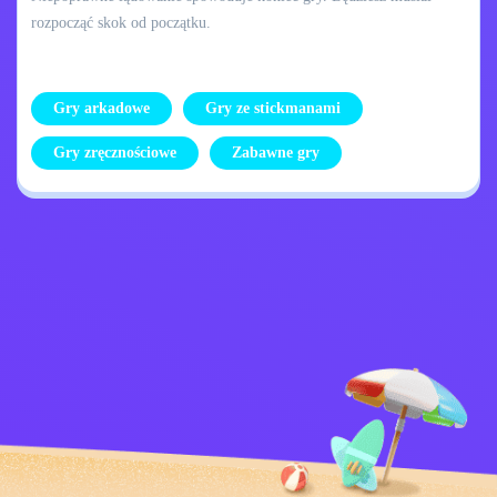
rozpocząć skok od początku.
Gry arkadowe
Gry ze stickmanami
Gry zręcznościowe
Zabawne gry
Skontaktuj się ze
Polityka prywatności
mną
Kids
Polskie