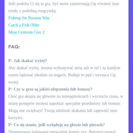
Jeśli podoba Ci się ta gra, być może zainteresują Cię również inne
tytuły z podobną rozgrywką.
Fishing the Russian Way
Catch a Fish Obby
Moje Centrum Gier 2
FAQ:
P: Jak skakać wyżej?
Aby skakać wyżej, musisz wykonywać serię salt w tył i za każdym
razem lądować idealnie na nogach. Buduje to pęd i wyrzuca Cię
wyżej.
P: Czy w grze są jakieś ulepszenia lub bonusy?
Choć gra skupia się głównie na umiejętnościach i wyczuciu czasu, w
miarę postępów możesz napotkać specjalne przedmioty lub bonusy.
Mogą one zwiększyć Twoją zdolność skakania lub zapewnić inne
korzyści.
P: Co się stanie, jeśli wyląduję na głowie lub plecach?
Niepoprawne lądowanie spowoduje koniec gry. Będziesz musiał