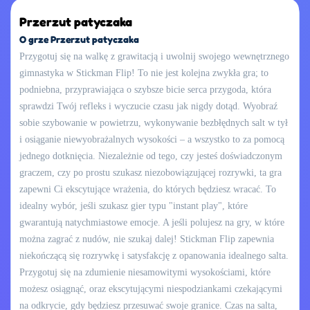
Przerzut patyczaka
O grze Przerzut patyczaka
Przygotuj się na walkę z grawitacją i uwolnij swojego wewnętrznego
gimnastyka w Stickman Flip! To nie jest kolejna zwykła gra; to
podniebna, przyprawiająca o szybsze bicie serca przygoda, która
sprawdzi Twój refleks i wyczucie czasu jak nigdy dotąd. Wyobraź
sobie szybowanie w powietrzu, wykonywanie bezbłędnych salt w tył
i osiąganie niewyobrażalnych wysokości – a wszystko to za pomocą
jednego dotknięcia. Niezależnie od tego, czy jesteś doświadczonym
graczem, czy po prostu szukasz niezobowiązującej rozrywki, ta gra
zapewni Ci ekscytujące wrażenia, do których będziesz wracać. To
idealny wybór, jeśli szukasz gier typu "instant play", które
gwarantują natychmiastowe emocje. A jeśli polujesz na gry, w które
można zagrać z nudów, nie szukaj dalej! Stickman Flip zapewnia
niekończącą się rozrywkę i satysfakcję z opanowania idealnego salta.
Przygotuj się na zdumienie niesamowitymi wysokościami, które
możesz osiągnąć, oraz ekscytującymi niespodziankami czekającymi
na odkrycie, gdy będziesz przesuwać swoje granice. Czas na salta,