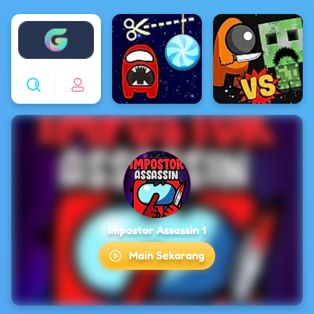
Enjoy4fun
Impostor Assassin 1
Main Sekarang