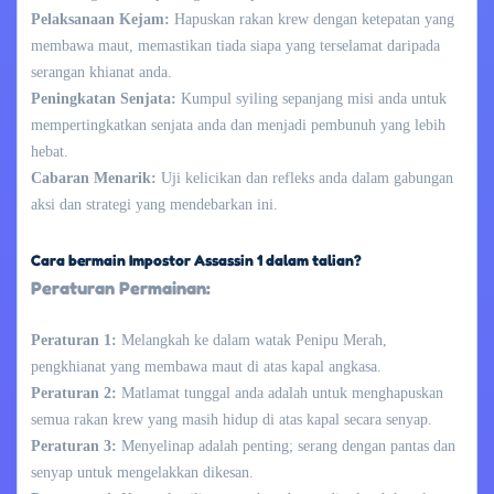
Pelaksanaan Kejam:
Hapuskan rakan krew dengan ketepatan yang
membawa maut, memastikan tiada siapa yang terselamat daripada
serangan khianat anda.
Peningkatan Senjata:
Kumpul syiling sepanjang misi anda untuk
mempertingkatkan senjata anda dan menjadi pembunuh yang lebih
hebat.
Cabaran Menarik:
Uji kelicikan dan refleks anda dalam gabungan
aksi dan strategi yang mendebarkan ini.
Cara bermain Impostor Assassin 1 dalam talian?
Peraturan Permainan:
Peraturan 1:
Melangkah ke dalam watak Penipu Merah,
pengkhianat yang membawa maut di atas kapal angkasa.
Peraturan 2:
Matlamat tunggal anda adalah untuk menghapuskan
semua rakan krew yang masih hidup di atas kapal secara senyap.
Peraturan 3:
Menyelinap adalah penting; serang dengan pantas dan
senyap untuk mengelakkan dikesan.