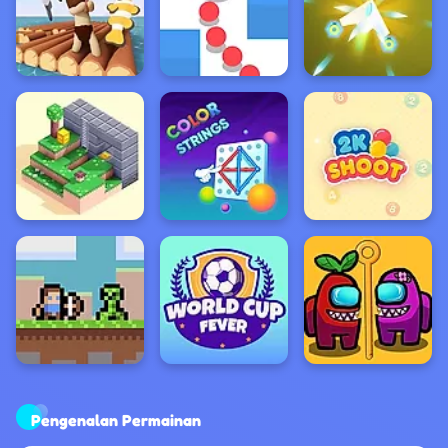
Pengenalan Permainan